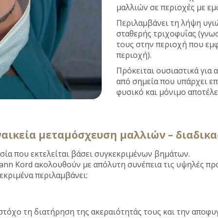
μαλλιών σε περιοχές με ε
Περιλαμβάνει τη λήψη υγι
σταθερής τριχοφυΐας (γνωσ
τους στην περιοχή που εμ
περιοχή).
Πρόκειται ουσιαστικά για
από σημεία που υπάρχει επ
φυσικό και μόνιμο αποτέλε
ναικεία μεταμόσχευση μαλλιών – διαδικα
ασία που εκτελείται βάσει συγκεκριμένων βημάτων.
gmann Kord ακολουθούν με απόλυτη συνέπεια τις υψηλές πρ
κεκριμένα περιλαμβάνει:
στόχο τη διατήρηση της ακεραιότητάς τους και την αποφυγ