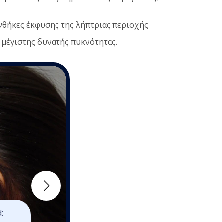
νθήκες έκφυσης της λήπτριας περιοχής
 μέγιστης δυνατής πυκνότητας.
:
Τεχνική Μεταμόσχευσης Μαλλι