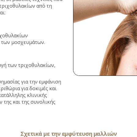
τριχοθυλακίων από τη
αι:
ιχοθυλακίων
υ των μοσχευμάτων.
ωγή των τριχοθυλακίων,
σημασίας για την εμφάνιση
εριθώρια για δοκιμές και
κατάλληλης κλινικής
ν της και της συνολικής
Σχετικά με την εμφύτευση μαλλιών