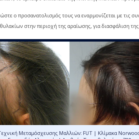
ώστε ο προσανατολισμός τους να εναρμονίζεται με τις συ
οθυλακίων στην περιοχή της αραίωσης, για διασφάλιση της
Τεχνική Μεταμόσχευσης Μαλλιών: FUT | Κλίμακα Norwood