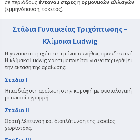
σε περιόδους
έντονου στρες
ή
ορμονικών αλλαγών
(εμμηνόπαυση, τοκετός).
Στάδια Γυναικείας Τριχόπτωσης –
Κλίμακα Ludwig
Η γυναικεία τριχόπτωση είναι συνήθως προοδευτική.
Η κλίμακα Ludwig χρησιμοποιείται για να περιγράψει
την έκταση της αραίωσης:
Στάδιο I
Ήπια διάχυτη αραίωση στην κορυφή με φυσιολογική
μετωπιαία γραμμή.
Στάδιο I
I
Ορατή λέπτυνση και διαπλάτυνση της μεσαίας
χωρίστρας.