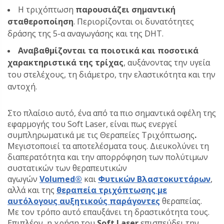
Η τριχόπτωση
παρουσιάζει σημαντική
σταθεροποίηση
. Περιορίζονται οι δυνατότητες
δράσης της 5-α αναγωγάσης και της DHT.
Αναβαθμίζονται τα ποιοτικά και ποσοτικά
χαρακτηριστικά της τρίχας
, αυξάνοντας την υγεία
του στελέχους, τη διάμετρο, την ελαστικότητα και την
αντοχή.
Στο πλαίσιο αυτό, ένα από τα πιο σημαντικά οφέλη της
εφαρμογής του Soft Laser, είναι πως ενεργεί
συμπληρωματικά με τις Θεραπείες Τριχόπτωσης
.
Μεγιστοποιεί τα αποτελέσματα τους. Διευκολύνει τη
διαπερατότητα και την απορρόφηση των πολύτιμων
συστατικών των θεραπευτικών
αγωγών
Volumed®
και
Φυτικών Βλαστοκυττάρων
,
αλλά και της
θεραπεία τριχόπτωσης με
αυτόλογους αυξητικούς παράγοντες
θεραπείας.
Με τον τρόπο αυτό επαυξάνει τη δραστικότητα τους.
Επιπλέον, η χρήση του
Soft Laser
επισπεύδει την