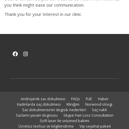
you think might ease our communication.
Thank you for your Interest in our clinic.
Androjenik sac dokulmesi
FAQs
FUE
Haber
Kadinlarda saç dökülmesi
Kliniğim
Norwood olcegi
Sac dokulmensinin degisik nedenleri
Saç nakli
Saclarin yasam dognusu
Skype Hair Loss Consultation
Soft laser ile volumed bakimi
Ücretsiz teshus ve bilgilendirme
Vip seyahat paketi