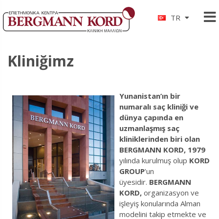
TR
Kliniğimz
Yunanistan’ın bir
numaralı saç kliniği ve
dünya çapında en
uzmanlaşmış saç
kliniklerinden biri olan
BERGMANN KORD, 1979
yılında kurulmuş olup
KORD
GROUP
’un
üyesidir.
BERGMANN
KORD,
organizasyon ve
işleyiş konularında Alman
modelini takip etmekte ve