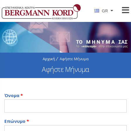
GR
Αρχική
Αφήστε Μήνυμα
Αφήστε Μήνυμα
Όνομα
*
Επώνυμο
*