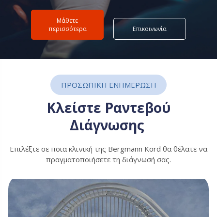
ηση
Μάθετε
περισσότερα
Επικοινωνία
ΠΡΟΣΩΠΙΚΗ ΕΝΗΜΕΡΩΣΗ
Κλείστε Ραντεβού
Διάγνωσης
Επιλέξτε σε ποια κλινική της Bergmann Kord θα θέλατε να
πραγματοποιήσετε τη διάγνωσή σας.