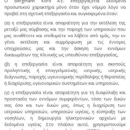
Ο Bergmann Kord Α.Ε. επεξεργάζεται δεδομένα
προσωπικού χαρακτήρα μόνο όταν έχει νόμιμο λόγο να
προβεί στη σχετική επεξεργασία και συγκεκριμένα όταν:
(α) η επεξεργασία είναι απαραίτητη για την εκτέλεση της
μεταξύ μας σύμβασης και την παροχή των υπηρεσιών που
μας αναθέτετε και επιθυμείτε να λάβετε από εμάς, την εν
γένει εκτέλεση και συμμόρφωση με τις έννομες
υποχρεώσεις μας και την άσκηση των εννόμων
δικαιωμάτων της Κλινικής ως υπευθύνου επεξεργασίας,
(β) η επεξεργασία είναι απαραίτητη για σκοπούς
προληπτικής ή επαγγελματικής ιατρικής, ιατρικής
διάγνωσης, παροχής υγειονομικής περίθαλψης ή θεραπείας
ή διαχείρισης υγειονομικών συστημάτων και υπηρεσιών,
(γ) η επεξεργασία είναι απαραίτητη για τη διαφύλαξη και
προστασία των εννόμων συμφερόντων, τόσο των δικών
σας όσο και των δικών μας, όπως η διαχείριση των
ιατρικών υπηρεσιών, υπηρεσιών υγείας, η είσπραξη των
νοσηλίων, η δημιουργία ηλεκτρονικών αρχείων με
δεδομένα υγείας. Στο πλαίσιο αυτό, χρησιμοποιούμε