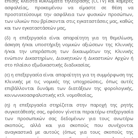
επίσης κλειστά κυκλώματα τηλεόρασης (CCTV) και κάμερες
ασφαλείας, προκειμένου να είμαστε σε θέση να
προστατεύσουμε την ασφάλεια των φυσικών προσώπων,
των υλικών που βρίσκονται στις εγκαταστάσεις μας, καθώς
και των εγκαταστάσεών μας,
(δ) η επεξεργασία είναι απαραίτητη για τη θεμελίωση,
άσκηση ή/και υποστήριξη νομικών αξιώσεων της Κλινικής
ή/και την υπεράσπιση των δικαιωμάτων της Κλινικής
ενώπιον Δικαστηρίων, Διοικητικών ή Δικαστικών Αρχών ή
στο πλαίσιο εξωδικαστικής διαδικασίας.
(ε) η επεξεργασία είναι απαραίτητη για τη συμμόρφωση της
Κλινικής με τις νομικές της υποχρεώσεις, όπως αυτές
επιβάλλονται δυνάμει των διατάξεων της φορολογικής,
κοινωνικοασφαλιστικής κτλ. νομοθεσίας,
(η) η επεξεργασία στηρίζεται στην παροχή της ρητής
συγκατάθεσής σας, εφόσον γίνεται περαιτέρω επεξεργασία
των προσωπικών σας δεδομένων για τους ανωτέρω
σκοπούς, αλλά και για σκοπούς που συνέχονται
αναγκαστικά με αυτούς (όπως για τους σκοπούς της