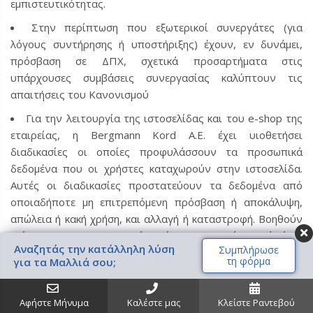
εμπιστευτικότητας.
Στην περίπτωση που εξωτερικοί συνεργάτες (για
λόγους συντήρησης ή υποστήριξης) έχουν, εν δυνάμει,
πρόσβαση σε ΔΠΧ, σχετικά προσαρτήματα στις
υπάρχουσες συμβάσεις συνεργασίας καλύπτουν τις
απαιτήσεις του Κανονισμού
Για την λειτουργία της ιστοσελίδας και του e-shop της
εταιρείας, η Bergmann Kord Α.Ε. έχει υιοθετήσει
διαδικασίες οι οποίες προφυλάσσουν τα προσωπικά
δεδομένα που οι χρήστες καταχωρούν στην ιστοσελίδα.
Αυτές οι διαδικασίες προστατεύουν τα δεδομένα από
οποιαδήποτε μη επιτρεπόμενη πρόσβαση ή αποκάλυψη,
απώλεια ή κακή χρήση, και αλλαγή ή καταστροφή. Βοηθούν
επίσης στο να πιστοποιείται ότι τα στοιχεία αυτά είναι
Αναζητάς την κατάλληλη λύση
Συμπλήρωσε
ακριβή και χρησιμοποιούνται σωστά.
τη φόρμα
για τα Μαλλιά σου;
Η σύνδεσή σας σε αυτό είναι ασφαλής διότι χρησιμοποιεί
τεχνολογία TLS (Transport Layer Protocol). Η τεχνολογία
TLS στηρίζεται σε ένα κωδικό κλειδί για κρυπτογράφηση
Αφήστε Μήνυμα
Καλέστε μας
Κλείστε Ραντεβού