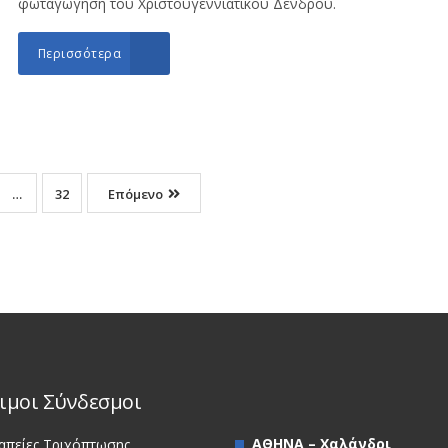
φωταγώγηση του Χριστουγεννιάτικου Δένδρου.
Περισσότερα
…
32
Επόμενο
ιμοι Σύνδεσμοι
ΑΘΗΝΑ – Χαλάνδρι
απείες Τριχόπτωσης