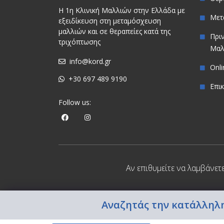
Η 1η Κλινική Μαλλιών στην Ελλάδα με
Μετ
εξειδίκευση στη μεταμόσχευση
μαλλιών και σε θεραπείες κατά της
Πρι
τριχόπτωσης
Μαλ
info@kord.gr
Onl
+30 697 489 9190
Επι
Follow us:
Αν επιθυμείτε να λαμβάνετ
Αναζητάς την κατάλληλη
Copyright © 2022 BERGMANN KORD. All Rights Reserve