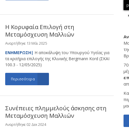
p
Η Κορυφαία Επιλογή στη
Μεταμόσχευση Μαλλιών
Αν
Μα
Αναρτήθηκε 13 Μάι 2025
τη
ΕΝΗΜΕΡΩΣΗ|
Η αποκάλυψη του Υπουργού Υγείας για
Βρ
τα κριτήρια επιλογής της Κλινικής Bergmann Kord (ΣΚΑΙ
100.3 - 12/05/2025)
70
μέ
επ
Περισσότερα
απ
Κα
πε
μα
Συνέπειες πλημμελούς άσκησης στη
Μεταμόσχευση Μαλλιών
Αναρτήθηκε 02 Δεκ 2024