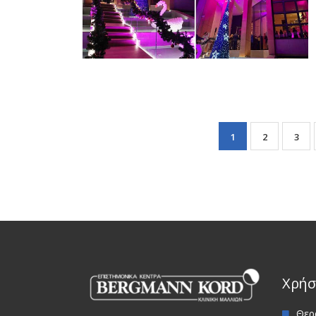
1
2
3
Χρήσ
Θερ