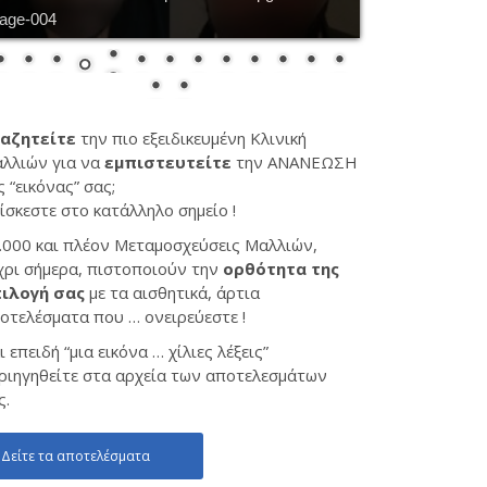
age-005
αζητείτε
την πιο εξειδικευμένη Κλινική
λλιών για να
εμπιστευτείτε
την ΑΝΑΝΕΩΣΗ
ς “εικόνας” σας;
ίσκεστε στο κατάλληλο σημείο !
.000 και πλέον Μεταμοσχεύσεις Μαλλιών,
χρι σήμερα, πιστοποιούν την
ορθότητα της
ιλογή σας
με τα αισθητικά, άρτια
οτελέσματα που … ονειρεύεστε !
ι επειδή “μια εικόνα … χίλιες λέξεις”
ριηγηθείτε στα αρχεία των αποτελεσμάτων
ς.
Δείτε τα αποτελέσματα