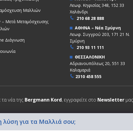
Λεωφ. Κηφισίας 348, 152 33
αμόσχευση Μαλλιών
Χαλάνδρι
210 68 28 888
ν – Μετά Μεταμόσχευσης
ΑΘΗΝΑ – Νέα Σμύρνη
λιών
Λεωφ. Συγγρού 203, 171 21 Ν.
ine Διάγνωση
Σμύρνη
210 93 11 111
κοινωνία
ΘΕΣΣΑΛΟΝΙΚΗ
Αδριανουπόλεως 20, 551 33
Καλαμαριά
2310 458 555
ε τα νέα της
Bergmann Kord
, εγγραφείτε στο
Newsletter
μας
 λύση για τα Μαλλιά σου;
d
Όροι χρήσης
Πολιτική απορρήτου