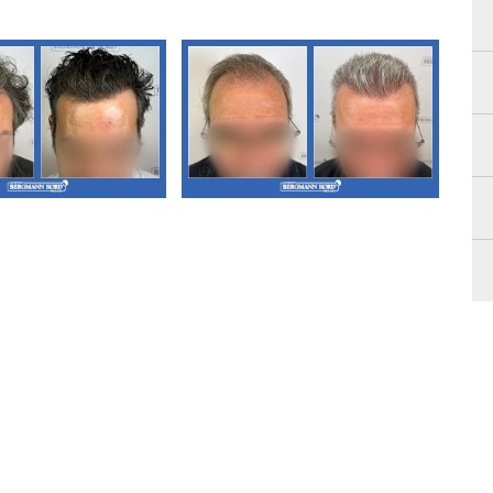
Μεταμόσχευση
Α3. Μεταμόσχευση
αλλιών FUE
Μαλλιών FUE