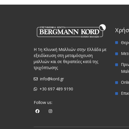
Χρήσ
Θερ
Η 1η Κλινική Μαλλιών στην Ελλάδα με
Μετ
εξειδίκευση στη μεταμόσχευση
μαλλιών και σε θεραπείες κατά της
Πρι
τριχόπτωσης
Μαλ
info@kord.gr
Onl
+30 697 489 9190
Επι
Follow us: