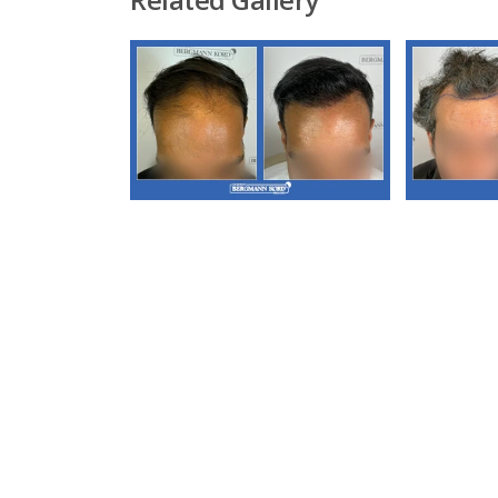
Α3. Μεταμόσχευση
Α3. 
Μαλλιών FUE
Μ