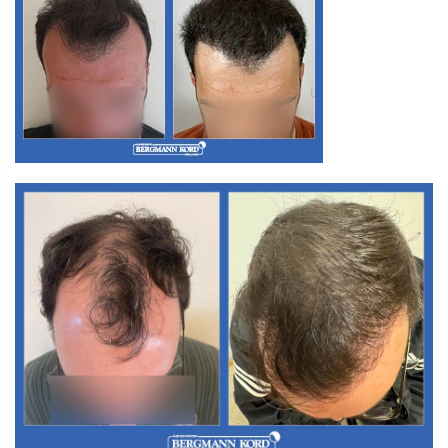
Α3. Μεταμόσχευση Μαλλιών FUT