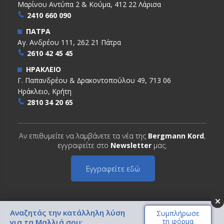
Μαρίνου Αντύπα 2 & Κούμα, 412 22 Λάρισα
2410 660 090
ΠΑΤΡΑ
Αγ. Ανδρέου 111, 262 21 Πάτρα
2610 42 45 45
ΗΡΑΚΛΕΙΟ
Γ. Παπανδρέου & ∆ρακοντοπούλου 49, 713 06
Ηράκλειο, Κρήτη
2810 34 20 65
Αν επιθυμείτε να λαμβάνετε τα νέα της
Bergmann Kord
,
εγγραφείτε στο
Newsletter
μας.
Εγγραφείτε εδώ
Αναζητάς την κατάλληλη λύση
Συμπλήρωσε
τη φόρμα
Copyright © 2022 BERGMANN KORD. All Rights Reserved
για τα Μαλλιά σου;