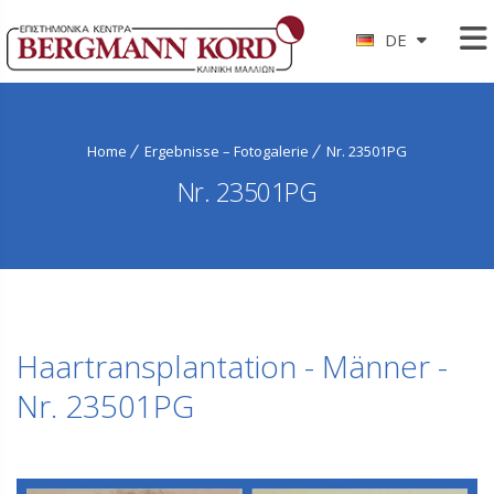
DE
Home
Ergebnisse – Fotogalerie
Nr. 23501PG
Nr. 23501PG
Haartransplantation - Männer -
Nr. 23501PG