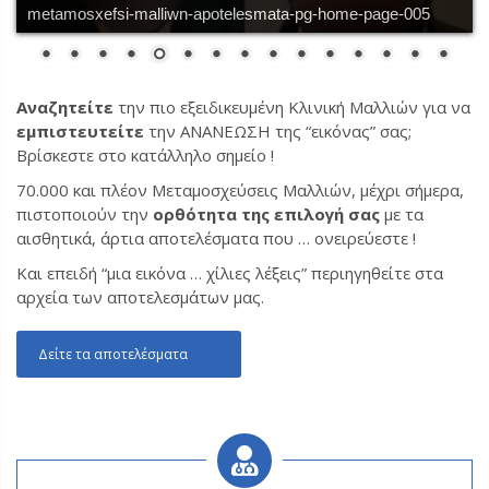
metamosxefsi-malliwn-apotelesmata-pg-home-page-005
Αναζητείτε
την πιο εξειδικευμένη Κλινική Μαλλιών για να
εμπιστευτείτε
την ΑΝΑΝΕΩΣΗ της “εικόνας” σας;
Βρίσκεστε στο κατάλληλο σημείο !
70.000 και πλέον Μεταμοσχεύσεις Μαλλιών, μέχρι σήμερα,
πιστοποιούν την
ορθότητα της επιλογή σας
με τα
αισθητικά, άρτια αποτελέσματα που … ονειρεύεστε !
Και επειδή “μια εικόνα … χίλιες λέξεις” περιηγηθείτε στα
αρχεία των αποτελεσμάτων μας.
Δείτε τα αποτελέσματα