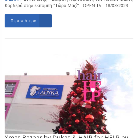
Κορδερά στην εκπομπή "Τώρα Μαζί" - OPEN TV - 18/03/2023
Περισσότερα
Xmas Bazaar by Dukas & HAIR for HELP by