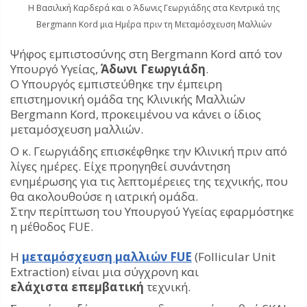
Η Βασιλική Καρδερά και ο Άδωνις Γεωργιάδης στα Κεντρικά της
Bergmann Kord μια Ημέρα πριν τη Μεταμόσχευση Μαλλιών
Ψήφος εμπιστοσύνης στη Bergmann Kord από τον
Υπουργό Υγείας,
Άδωνι Γεωργιάδη
.
Ο Υπουργός εμπιστεύθηκε την έμπειρη
επιστημονική ομάδα της Κλινικής Μαλλιών
Bergmann Kord, προκειμένου να κάνει ο ίδιος
μεταμόσχευση μαλλιών.
Ο κ. Γεωργιάδης επισκέφθηκε την Κλινική πριν από
λίγες ημέρες. Είχε προηγηθεί συνάντηση
ενημέρωσης για τις λεπτομέρειες της τεχνικής, που
θα ακολουθούσε η ιατρική ομάδα.
Στην περίπτωση του Υπουργού Υγείας εφαρμόστηκε
η μέθοδος FUE.
Η
μεταμόσχευση μαλλιών FUE
(Follicular Unit
Extraction) είναι μια σύγχρονη και
ελάχιστα
επεμβατική
τεχνική.