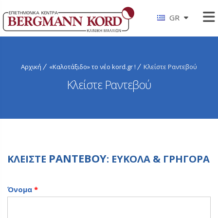
GR
Αρχική
«Καλοτάξιδο» το νέο kord.gr !
Κλείστε Ραντεβού
Κλείστε Ραντεβού
ΡΑΝΤΕΒΟΥ
ΚΛΕΙΣΤΕ
: ΕΥΚΟΛΑ & ΓΡΗΓΟΡΑ
Όνομα
*