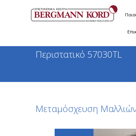
Ποιο
Επι
Περιστατικό 57030TL
Μεταμόσχευση Μαλλιών 