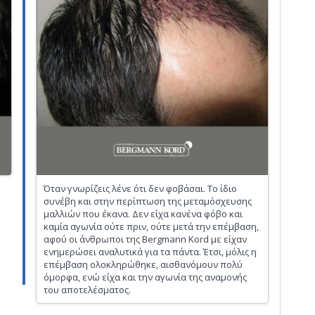
Όταν γνωρίζεις λένε ότι δεν φοβάσαι. Το ίδιο
συνέβη και στην περίπτωση της μεταμόσχευσης
μαλλιών που έκανα. Δεν είχα κανένα φόβο και
καμία αγωνία ούτε πριν, ούτε μετά την επέμβαση,
αφού οι άνθρωποι της Bergmann Kord με είχαν
ενημερώσει αναλυτικά για τα πάντα. Έτσι, μόλις η
επέμβαση ολοκληρώθηκε, αισθανόμουν πολύ
όμορφα, ενώ είχα και την αγωνία της αναμονής
του αποτελέσματος.