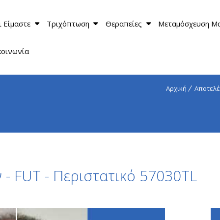
ι Είμαστε
Τριχόπτωση
Θεραπείες
Μεταμόσχευση Μ
κοινωνία
Αρχική
Αποτελέ
- FUT - Περιστατικό 57030TL