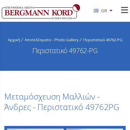
GR
Αρχική
Αποτελέσματα – Photo Gallery
Περιστατικό 49762-PG
Περιστατικό 49762-PG
Μεταμόσχευση Μαλλιών -
Άνδρες - Περιστατικό 49762PG