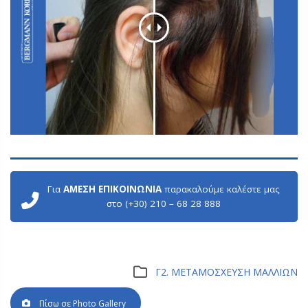
Για
ΑΜΕΣΗ ΕΠΙΚΟΙΝΩΝΙΑ
παρακαλούμε καλέστε μας
στο (+30) 210 – 68 28 888
Γ2. ΜΕΤΑΜΟΣΧΕΥΣΗ ΜΑΛΛΙΩΝ
Πίσω σε Photo Gallery