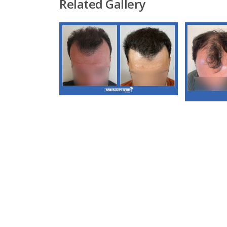
Related Gallery
Α3. Μεταμόσχευση
Μαλλιών FUT
Α3. 
Μ