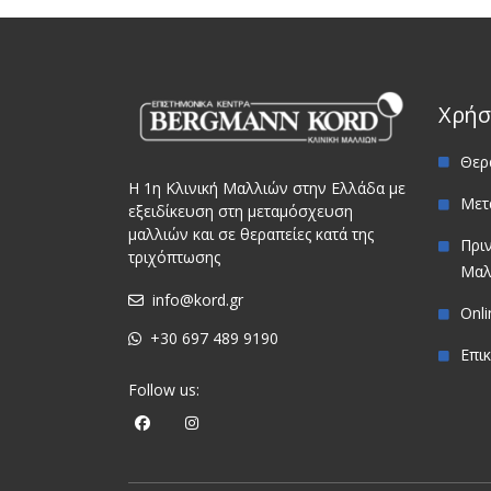
Χρήσ
Θερ
Η 1η Κλινική Μαλλιών στην Ελλάδα με
Μετ
εξειδίκευση στη μεταμόσχευση
μαλλιών και σε θεραπείες κατά της
Πρι
τριχόπτωσης
Μαλ
info@kord.gr
Onl
+30 697 489 9190
Επι
Follow us: