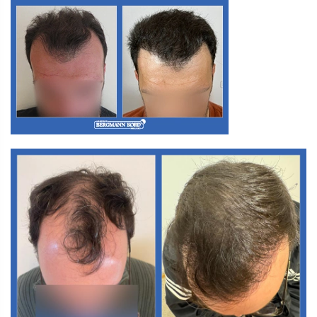
Α3. Μεταμόσχευση Μαλλιών FUT