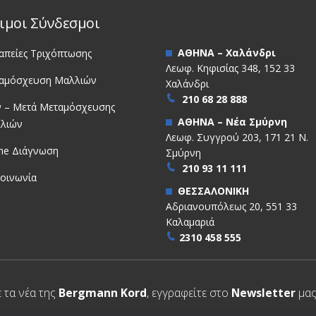
ιμοι Σύνδεσμοι
ΑΘΗΝΑ – Χαλάνδρι
απείες Τριχόπτωσης
Λεωφ. Κηφισίας 348, 152 33
αμόσχευση Μαλλιών
Χαλάνδρι
210 68 28 888
ν – Μετά Μεταμόσχευσης
ΑΘΗΝΑ – Νέα Σμύρνη
λιών
Λεωφ. Συγγρού 203, 171 21 Ν.
ine Διάγνωση
Σμύρνη
210 93 11 111
κοινωνία
ΘΕΣΣΑΛΟΝΙΚΗ
Αδριανουπόλεως 20, 551 33
Καλαμαριά
2310 458 555
ε τα νέα της
Bergmann Kord
, εγγραφείτε στο
Newsletter
μας