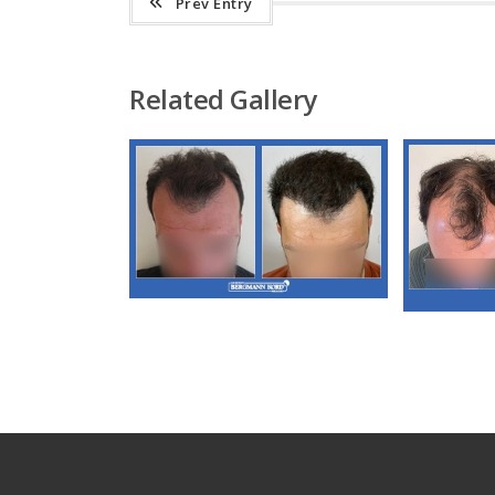
Prev Entry
Related Gallery
Α3. Μεταμόσχευση
Μαλλιών FUT
Α3. 
Μ