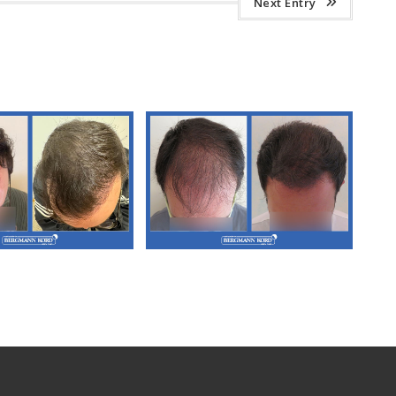
Next Entry
Μεταμόσχευση
Α3. Μεταμόσχευση
αλλιών FUT
Μαλλιών FUT