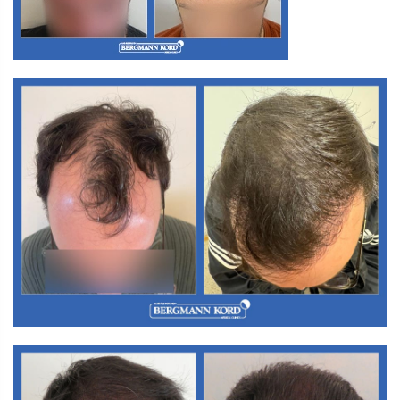
Α3. Μεταμόσχευση Μαλλιών FUT