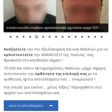
metamosxefsi-malliwn-apotelesmata-pg-home-page-005
Αναζητείτε
την πιο εξειδικευμένη Κλινική Μαλλιών για να
εμπιστευτείτε
την ΑΝΑΝΕΩΣΗ της “εικόνας” σας;
Βρίσκεστε στο κατάλληλο σημείο !
70.000 και πλέον Μεταμοσχεύσεις Μαλλιών, μέχρι σήμερα,
πιστοποιούν την
ορθότητα της επιλογή σας
με τα
αισθητικά, άρτια αποτελέσματα που … ονειρεύεστε !
Και επειδή “μια εικόνα … χίλιες λέξεις” περιηγηθείτε στα
αρχεία των αποτελεσμάτων μας.
Δείτε τα αποτελέσματα