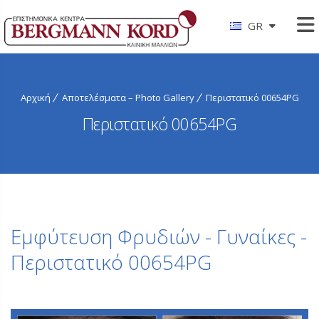
GR
Αρχική
Αποτελέσματα – Photo Gallery
Περιστατικό 00654PG
Περιστατικό 00654PG
Εμφύτευση Φρυδιών - Γυναίκες -
Περιστατικό 00654PG