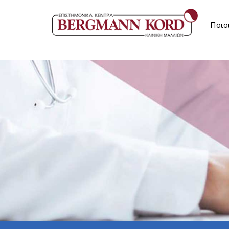
Ποιο
Επι