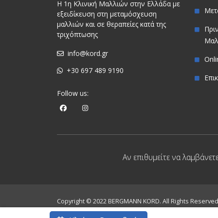
Η 1η Κλινική Μαλλιών στην Ελλάδα με
Μετ
εξειδίκευση στη μεταμόσχευση
μαλλιών και σε θεραπείες κατά της
Πρι
τριχόπτωσης
Μαλ
info@kord.gr
Onl
+30 697 489 9190
Επι
Follow us:
Αν επιθυμείτε να λαμβάνετ
Copyright © 2022 BERGMANN KORD. All Rights Reserve