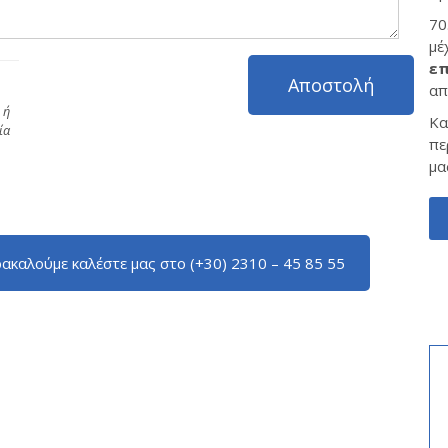
70
μέ
επ
απ
 ή
Κα
ία
πε
μα
ακαλούμε καλέστε μας στο (+30) 2310 – 45 85 55