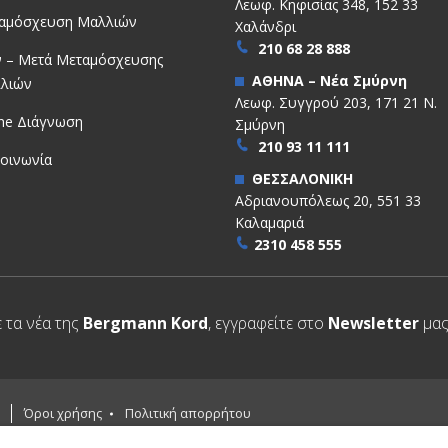
Λεωφ. Κηφισίας 348, 152 33
αμόσχευση Μαλλιών
Χαλάνδρι
210 68 28 888
ν – Μετά Μεταμόσχευσης
ΑΘΗΝΑ – Νέα Σμύρνη
λιών
Λεωφ. Συγγρού 203, 171 21 Ν.
ine Διάγνωση
Σμύρνη
210 93 11 111
κοινωνία
ΘΕΣΣΑΛΟΝΙΚΗ
Αδριανουπόλεως 20, 551 33
Καλαμαριά
2310 458 555
ε τα νέα της
Bergmann Kord
, εγγραφείτε στο
Newsletter
μας
d
Όροι χρήσης
Πολιτική απορρήτου