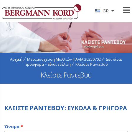
GR
Αρχική
Μεταμόσχευση Μαλλιών ΠΑΛΙΑ 20250702
Δεν είναι
προσφορά – Είναι εξέλιξη
Κλείστε Ραντεβού
Κλείστε Ραντεβού
ΡΑΝΤΕΒΟΥ
ΚΛΕΙΣΤΕ
: ΕΥΚΟΛΑ & ΓΡΗΓΟΡΑ
Όνομα
*