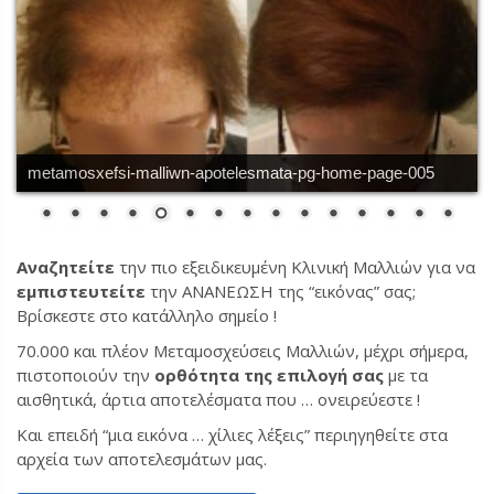
metamosxefsi-malliwn-apotelesmata-pg-home-page-005
Αναζητείτε
την πιο εξειδικευμένη Κλινική Μαλλιών για να
εμπιστευτείτε
την ΑΝΑΝΕΩΣΗ της “εικόνας” σας;
Βρίσκεστε στο κατάλληλο σημείο !
70.000 και πλέον Μεταμοσχεύσεις Μαλλιών, μέχρι σήμερα,
πιστοποιούν την
ορθότητα της επιλογή σας
με τα
αισθητικά, άρτια αποτελέσματα που … ονειρεύεστε !
Και επειδή “μια εικόνα … χίλιες λέξεις” περιηγηθείτε στα
αρχεία των αποτελεσμάτων μας.