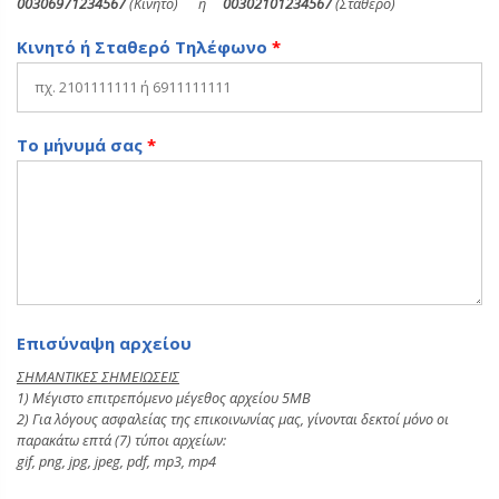
00306971234567
(Κινητό) ή
00302101234567
(Σταθερό)
Κινητό ή Σταθερό Τηλέφωνο
*
Το μήνυμά σας
*
Επισύναψη αρχείου
ΣΗΜΑΝΤΙΚΕΣ ΣΗΜΕΙΩΣΕΙΣ
1) Μέγιστο επιτρεπόμενο μέγεθος αρχείου 5ΜΒ
2) Για λόγους ασφαλείας της επικοινωνίας μας, γίνονται δεκτοί μόνο οι
παρακάτω επτά (7) τύποι αρχείων:
gif, png, jpg, jpeg, pdf, mp3, mp4