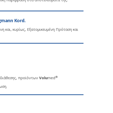
gmann Kord.
η και, κυρίως, Εξατομικευμένη Πρόταση και
®
ς διάθεσης, προϊόντων
Volu
med
ωση.