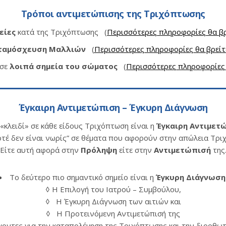
Τρόποι αντιμετώπισης της Τριχόπτωσης
είες
κατά της Τριχόπτωσης (
Περισσότερες πληροφορίες θα β
ταμόσχευση Μαλλιών
(
Περισσότερες πληροφορίες θα βρεί
σε
λοιπά σημεία του σώματος
(
Περισσότερες πληροφορίες
Έγκαιρη Αντιμετώπιση – Έγκυρη Διάγνωση
«κλειδί» σε κάθε είδους Τριχόπτωση είναι η
Έγκαιρη Αντιμετ
τέ δεν είναι νωρίς” σε θέματα που αφορούν στην απώλεια Τρι
Είτε αυτή αφορά στην
Πρόληψη
είτε στην
Αντιμετώπισή
της
Το δεύτερο πιο σημαντικό σημείο είναι η
Έγκυρη Διάγνωση
◊ Η Επιλογή του Ιατρού – Συμβούλου,
◊ Η Έγκυρη Διάγνωση των αιτιών και
◊ Η Προτεινόμενη Αντιμετώπισή της
γοντες
για την καταπολέμηση της Τριχόπτωσης και την διορθωτ