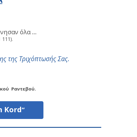
ίνησαν όλα …
 111).
ης της Τριχόπτωσής Σας.
ικού
Ραντεβού.
n Kord
“