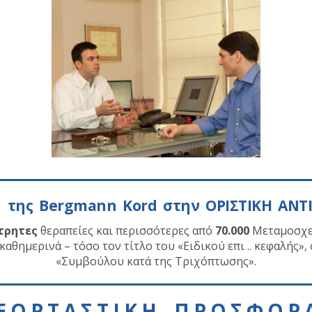
 της Bergmann Kord στην ΟΡΙΣΤΙΚΗ ΑΝΤ
τρητες
θεραπείες και περισσότερες από
70.000
Μεταμοσχεύ
αθημερινά – τόσο τον τίτλο του «Ειδικού επι .. κεφαλής»
«Συμβούλου κατά της Τριχόπτωσης».
Ε Ο Ρ Τ Α Σ Τ Ι Κ Η Π Ρ Ο Σ Φ Ο Ρ 