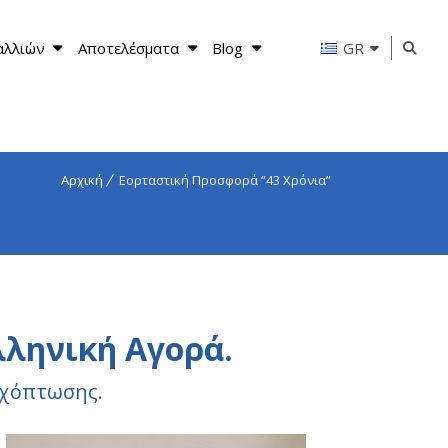
αλλιών
Αποτελέσματα
Blog
GR
Αρχική
Εορταστική Προσφορά “43 Χρόνια”
ληνική Αγορά.
ιχόπτωσης.