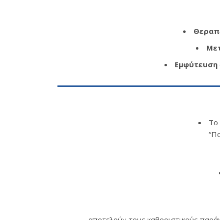
Θεραπ
Με
Εμφύτευση
Το 
“Πο
αποτελούν τους
καθοριστικούς παρά