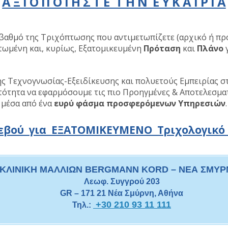
Α Ξ Ι Ο Π Ο Ι Η Σ Τ Ε Τ Η Ν Ε Υ Κ Α Ι Ρ Ι Α
 βαθμό της Τριχόπτωσης που αντιμετωπίζετε (αρχικό ή πρ
τωμένη και, κυρίως, Εξατομικευμένη
Πρόταση
και
Πλάνο
γ
ης Τεχνογνωσίας-Εξειδίκευσης και πολυετούς Εμπειρίας σ
τότητα να εφαρμόσουμε τις πιο Προηγμένες & Αποτελεσμα
μέσα από ένα
ευρύ φάσμα προσφερόμενων Υπηρεσιών
.
εβού για ΕΞΑΤΟΜΙΚΕΥΜΕΝΟ Τριχολογικό
ΚΛΙΝΙΚΗ ΜΑΛΛΙΩΝ BERGMANN KORD – ΝΕΑ ΣΜΥΡ
Λεωφ. Συγγρού 203
GR – 171 21 Νέα Σμύρνη, Αθήνα
+30 210 93 11 111
Τηλ.: