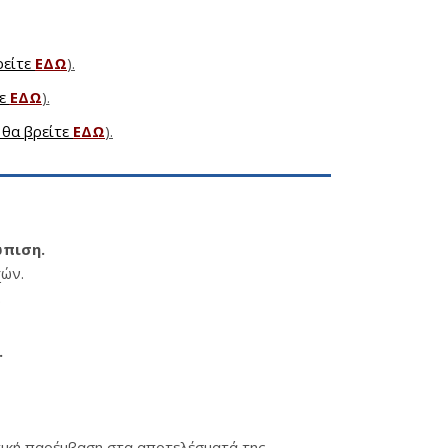
ρείτε
ΕΔΩ
).
τε
ΕΔΩ
).
 θα βρείτε
ΕΔΩ
).
ώπιση.
χών.
.
.
ική παρέμβαση στα αποτελέσματά της.