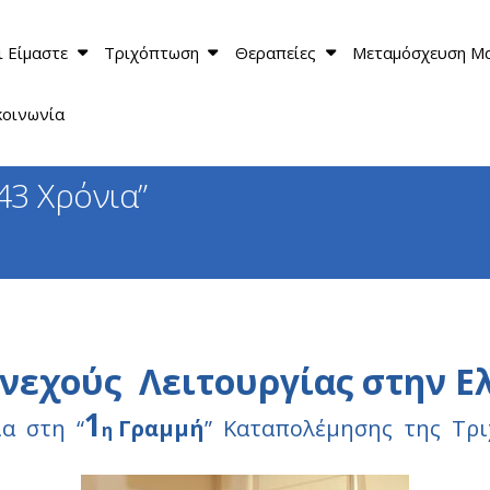
ι Είμαστε
Τριχόπτωση
Θεραπείες
Μεταμόσχευση Μ
κοινωνία
3 Χρόνια”
εχούς Λειτουργίας στην Ελ
1
α στη “
Γραμμή
” Καταπολέμησης της Τρ
η