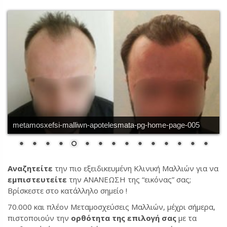
metamosxefsi-malliwn-apotelesmata-pg-home-page-005
Αναζητείτε
την πιο εξειδικευμένη Κλινική Μαλλιών για να
εμπιστευτείτε
την ΑΝΑΝΕΩΣΗ της “εικόνας” σας;
Βρίσκεστε στο κατάλληλο σημείο !
70.000 και πλέον Μεταμοσχεύσεις Μαλλιών, μέχρι σήμερα,
πιστοποιούν την
ορθότητα της επιλογή σας
με τα