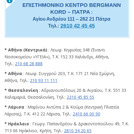
EΠΙΣΤΗΜΟΝΙΚΟ ΚΕΝΤΡΟ BERGMANN
KORD – ΠΑΤΡΑ
:
Αγίου Ανδρέου 111 – 262 21 Πάτρα
2610 42 45 45
Τηλ.:
* Αθήνα (Κεντρικά)
: Λεωφ. Κηφισίας 348 (Έναντι
Νοσοκομείου «ΥΓΕΙΑ»), Τ.Κ. 152 33 Χαλάνδρι, Αθήνα,
Τηλ.:
210 68 28 888
* Αθήνα
: Λεωφ. Συγγρού 203, Τ.Κ. 171 21 Νέα Σμύρνη,
Αθήνα, Τηλ.:
210 93 11 111
* Θεσσαλονίκη
: Αδριανουπόλεως 20 & Αιγαίου, Τ.Κ. 551 33
Καλαμαριά, Θεσσαλονίκη, Τηλ.:
2310 45 85 55
* Λάρισα
: Μαρίνου Αντύπα 2 & Κούμα (Κεντρική Πλατεία
Λάρισας), Τ.Κ. 412 22 Λάρισα, Τηλ.:
2410 66 00 90
* Ηράκλειο
: Γεωργ. Παπανδρέου & Δρακοντοπούλου 49, Τ.Κ.
713 06 Ηράκλειο, Κρήτη, Τηλ.:
2810 34 20 65