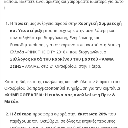
κάποια. Βλέπετε είναι αρκετές και χαιρόμαστε ιδιαίτερα για αυτό
!
Η
πρώτη
μας ενέργεια αφορά στην
Χορηγική Συμμετοχή
και Υποστήριξη
που παρέχουμε στην μεγαλύτερη και
πολυπληθέστερη διοργάνωση, Ενημέρωσης και
Ευαισθητοποίησης για τον καρκίνο του μαστού στη Δυτική
Ελλάδα «PINK THE CITY 2018», που διοργανώνει ο
Σύλλογος κατά του καρκίνου του μαστού «ΑΛΜΑ
ΖΩΗΣ»
ΑΧΑΪΑΣ, στις 21 Οκτωβρίου, στην Πάτρα.
Κατά τη διάρκεια της εκδήλωσης και καθ’ όλη την διάρκεια του
Οκτωβρίου θα πραγματοποιηθεί ενημέρωση για την καμπάνια
«ΧΗΜΕΙΟΘΕΡΑΠΕΙΑ: Η εικόνα σας αναλλοίωτη Πριν &
Μετά».
Η
δεύτερη
προσφορά αφορά στην
έκπτωση 20%
που
παρέχουμε τον Οκτώβριο,
σε όλες τις Ιατρικές περούκες