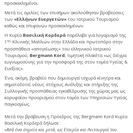
προσκεκλημένοι.
Μετά τις ομιλίες των επισήμων ακολούθησαν βραβεύσεις
των
«Ελλήνων Ευεργετών»
του Ιατρικού Τουρισμού
καθώς και επιφανών προσκεκλημένων.
Η Κυρία
Βασιλική Κορδερά
παρέλαβε για λογαρισμό της
ης
1
Κλινικής Μαλλιών στην Ελλάδα και πρωτοπόρο στην
προσπάθεια «απογείωσης» του ελληνικού Ιατρικού
Τουρισμού,
Bergmann Kord
, τιμητική πλακέτα «ως δείγμα
ευγνωμοσύνης για την προσφορά της στον τομέα Υγείας &
Ευεξίας».
Ένα, ακόμη, βραβείο που δημιουργεί ισχυρά κίνητρα και
σηματοδοτεί νέους στόχους Ανέλιξης και στήριξης της
Συλλογικής προσπάθειας εγκαθίδρυσης της χώρας μας ως
κορυφαίου προορισμού στον τομέα των Υπηρεσιών Υγείας
παγκοσμίως.
Μετά την βράβευση η Πρόεδρος της Bergmann Kord Κυρία
Βασιλική Κορδερά δήλωσε :
«Από ένα σημείο και μετά, ως Εταιρία και Λειτουργοί του