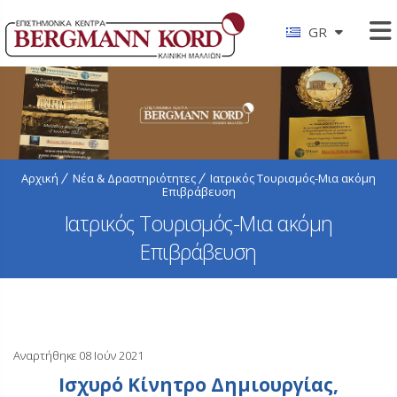
GR
Αρχική
Νέα & Δραστηριότητες
Ιατρικός Τουρισμός-Μια ακόμη
Επιβράβευση
Ιατρικός Τουρισμός-Μια ακόμη
Επιβράβευση
Αναρτήθηκε 08 Ιούν 2021
Ισχυρό Κίνητρο Δημιουργίας,