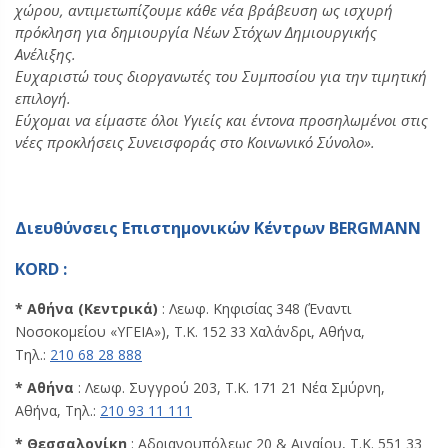
χώρου, αντιμετωπίζουμε κάθε νέα βράβευση ως ισχυρή
πρόκληση για δημιουργία Νέων Στόχων Δημιουργικής
Ανέλιξης.
Ευχαριστώ τους διοργανωτές του Συμποσίου για την τιμητική
επιλογή.
Εύχομαι να είμαστε όλοι Υγιείς και έντονα προσηλωμένοι στις
νέες προκλήσεις Συνεισφοράς στο Κοινωνικό Σύνολο».
Διευθύνσεις Επιστημονικών Κέντρων BERGMANN
KORD :
* Αθήνα (Κεντρικά)
: Λεωφ. Κηφισίας 348 (Έναντι
Νοσοκομείου «ΥΓΕΙΑ»), Τ.Κ. 152 33 Χαλάνδρι, Αθήνα,
Τηλ.:
210 68 28 888
* Αθήνα
: Λεωφ. Συγγρού 203, Τ.Κ. 171 21 Νέα Σμύρνη,
Αθήνα, Τηλ.:
210 93 11 111
* Θεσσαλονίκη
: Αδριανουπόλεως 20 & Αιγαίου, Τ.Κ. 551 33