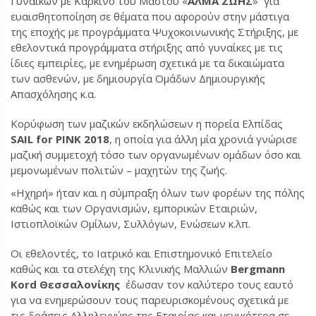
Γυναικών με Καρκίνο του Μαστού «
ΑΛΜΑ ΖΩΗΣ
» για
ευαισθητοποίηση σε θέματα που αφορούν στην μάστιγα
της εποχής με προγράμματα Ψυχοκοινωνικής Στήριξης, με
εθελοντικά προγράμματα στήριξης από γυναίκες με τις
ίδιες εμπειρίες, με ενημέρωση σχετικά με τα δικαιώματα
των ασθενών, με δημιουργία Ομάδων Δημιουργικής
Απασχόλησης κ.α.
Κορύφωση των μαζικών εκδηλώσεων η πορεία Ελπίδας
SAIL
for
PINK 2018
, η οποία για άλλη μία χρονιά γνώρισε
μαζική συμμετοχή τόσο των οργανωμένων ομάδων όσο και
μεμονωμένων πολιτών – μαχητών της ζωής.
«Ηχηρή» ήταν και η σύμπραξη όλων των φορέων της πόλης
καθώς και των Οργανισμών, εμπορικών Εταιριών,
Ιστιοπλοϊκών Ομίλων, Συλλόγων, Ενώσεων κ.λπ.
Οι εθελοντές, το Ιατρικό και Επιστημονικό Επιτελείο
καθώς και τα στελέχη της Κλινικής Μαλλιών
Bergmann
Kord Θεσσαλονίκης
έδωσαν τον καλύτερο τους εαυτό
για να ενημερώσουν τους παρευρισκομένους σχετικά με
τις δράσεις Αλληλεγγύης της Εταιρίας και γενικότερα σε