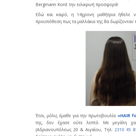
Bergmann Kord: την ειλικρινή προσφορά!
Εδώ και καιρό, η 14χρονη μαθήτρια ήθελε ν
προϋπόθεση πως τα μαλλάκια της θα δωρίζονταν 
Έτσι, μόλις έμαθε για την πρωτοβουλία
«HAIR f
της, δεν έχασε ούτε λεπτό. Με μεγάλη χα
(Αδριανουπόλεως 20 & Αιγαίου, Τηλ:
2310 45 8