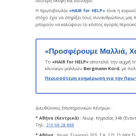
δεύτερη σκέψη και δισταγμό.
Η πρωτοβουλία
«HAIR for HELP»
είναι η κορωνί
στόχο έχει να στηρίξει τους συνανθρώπους μας 
μπορούν να καλύψουν το κόστος αγοράς περούκα
«Προσφέρουμε Μαλλιά, Χ
Το
«HAIR for HELP»
αποτελεί την αιχμή τ
κλινικών μαλλιών
Bergmann Kord
, με πο
Περισσότερη ενημέρωση για την Πρ
Διευθύνσεις Επιστημονικών Κέντρων :
* Αθήνα (Κεντρικά)
: Λεωφ. Κηφισίας 348 (Έναν
Τηλ.:
210 68 28 888
* Αθήνα
: Λεωφ. Συγγρού 203, Τ.Κ. 171 21 Νέα Σ