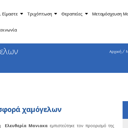
ι Είμαστε
Τριχόπτωση
Θεραπείες
Μεταμόσχευση Μ
κοινωνία
γελων
Αρχική
Ν
σφορά χαμόγελων
, η
Ελευθερία Μανιακα
εμπιστεύτηκε τον προορισμό της