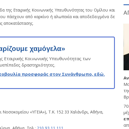
δα της Εταιρικής Κοινωνικής Υπευθυνότητας του Ομίλου και
Α
που πάσχουν από καρκίνο ή αλωπεκία και αποδεδειγμένα δε
ς αποκατάστασης.
αρίζουμε χαμόγελα»
ης Εταιρικής Κοινωνικής Υπευθυνότητας των
λυεπίπεδες δραστηριότητες.
ωτοβουλία προσφοράς στον Συνάνθρωπο, εδώ.
Αν
Μα
τη
Βρ
70
τι Νοσοκομείου «ΥΓΕΙΑ»), Τ.Κ. 152 33 Χαλάνδρι, Αθήνα,
μέ
επ
απ
μύρνη, Αθήνα, Τηλ.:
210 93 11 111