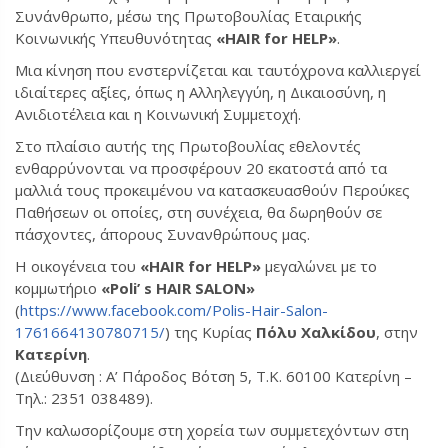
Συνάνθρωπο, μέσω της Πρωτοβουλίας Εταιρικής
Κοινωνικής Υπευθυνότητας
«HAIR for HELP»
.
Μια κίνηση που ενστερνίζεται και ταυτόχρονα καλλιεργεί
ιδιαίτερες αξίες, όπως η Αλληλεγγύη, η Δικαιοσύνη, η
Ανιδιοτέλεια και η Κοινωνική Συμμετοχή.
Στο πλαίσιο αυτής της Πρωτοβουλίας εθελοντές
ενθαρρύνονται να προσφέρουν 20 εκατοστά από τα
μαλλιά τους προκειμένου να κατασκευασθούν Περούκες
Παθήσεων οι οποίες, στη συνέχεια, θα δωρηθούν σε
πάσχοντες, άπορους Συνανθρώπους μας.
Η οικογένεια του
«HAIR for HELP»
μεγαλώνει με το
κομμωτήριο
«Poli’ s HAIR SALON»
(
https://www.facebook.com/Polis-Hair-Salon-
1761664130780715/
) της Κυρίας
Πόλυ Χαλκίδου
, στην
Κατερίνη
.
(Διεύθυνση : Α’ Πάροδος Βότση 5, Τ.Κ. 60100 Κατερίνη –
Τηλ.: 2351 038489).
Την καλωσορίζουμε στη χορεία των συμμετεχόντων στη