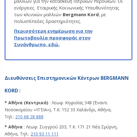
μαλλιών για την κατασκευή Ιατρικών περουκών. Οι
ενέργειες Εταιρικής Κοινωνικής Υπευθυνότητας
των κλινικών μαλλιών
Bergmann Kord
, με
πολυεπίπεδες δραστηριότητες.
Περισσότερη ενημέρωση για την
Πρωτοβουλία προσφοράς στον
Συνάνθρωπο, εδώ.
Διευθύνσεις Επιστημονικών Κέντρων BERGMANN
KORD :
* Αθήνα (Κεντρικά)
: Λεωφ. Κηφισίας 348 (Έναντι
Νοσοκομείου «ΥΓΕΙΑ»), Τ.Κ. 152 33 Χαλάνδρι, Αθήνα,
Τηλ.:
210 68 28 888
* Αθήνα
: Λεωφ. Συγγρού 203, Τ.Κ. 171 21 Νέα Σμύρνη,
Αθήνα, Τηλ.:
210 93 11 111