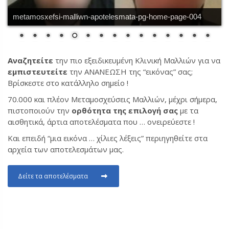
metamosxefsi-malliwn-apotelesmata-pg-home-page-005
Αναζητείτε
την πιο εξειδικευμένη Κλινική Μαλλιών για να
εμπιστευτείτε
την ΑΝΑΝΕΩΣΗ της “εικόνας” σας;
Βρίσκεστε στο κατάλληλο σημείο !
70.000 και πλέον Μεταμοσχεύσεις Μαλλιών, μέχρι σήμερα,
πιστοποιούν την
ορθότητα της επιλογή σας
με τα
αισθητικά, άρτια αποτελέσματα που … ονειρεύεστε !
Και επειδή “μια εικόνα … χίλιες λέξεις” περιηγηθείτε στα
αρχεία των αποτελεσμάτων μας.
Δείτε τα αποτελέσματα