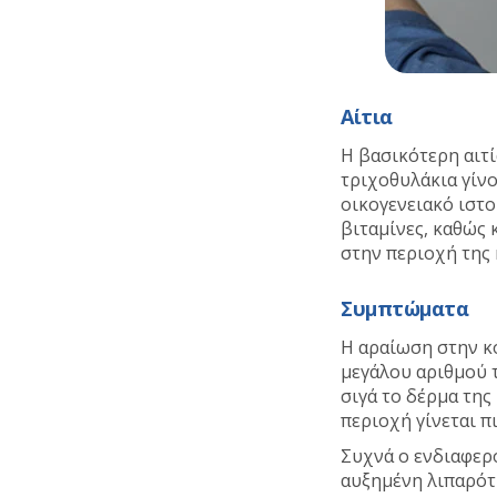
Αίτια
Η βασικότερη αιτί
τριχοθυλάκια γίν
οικογενειακό ιστο
βιταμίνες, καθώς
στην περιοχή της
Συμπτώματα
Η αραίωση στην κ
μεγάλου αριθμού τ
σιγά το δέρμα της
περιοχή γίνεται π
Συχνά ο ενδιαφερό
αυξημένη λιπαρότ