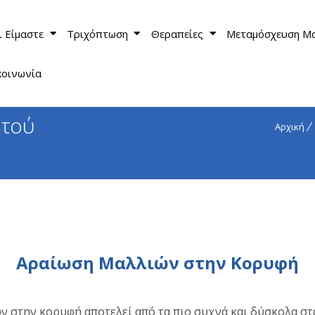
ι Είμαστε
Τριχόπτωση
Θεραπείες
Μεταμόσχευση Μ
κοινωνία
ωτού
Αρχική
Αραίωση Μαλλιών στην Κορυφή
ν στην κορυφή αποτελεί από τα πιο συχνά και δύσκολα στ