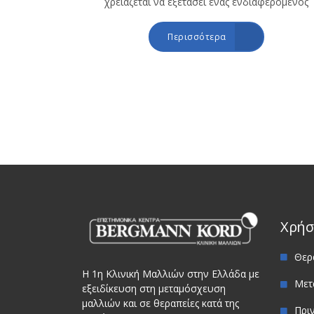
χρειάζεται να εξετάσει ένας ενδιαφερόμενος
Περισσότερα
Χρήσ
Θερ
Η 1η Κλινική Μαλλιών στην Ελλάδα με
Μετ
εξειδίκευση στη μεταμόσχευση
μαλλιών και σε θεραπείες κατά της
Πρι