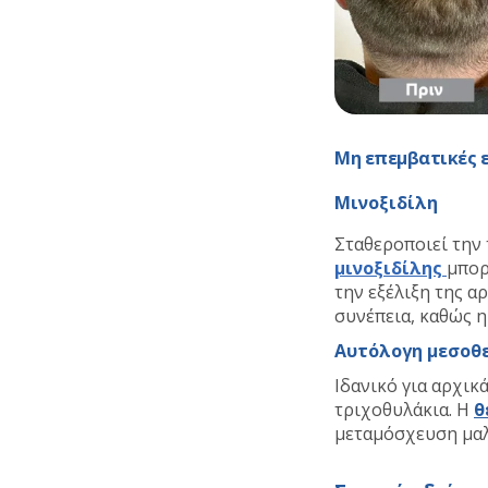
Μη επεμβατικές 
Μινοξιδίλη
Σταθεροποιεί την 
μινοξιδίλης
μπορ
την εξέλιξη της α
συνέπεια, καθώς 
Αυτόλογη μεσοθ
Ιδανικό για αρχικ
τριχοθυλάκια. Η
θ
μεταμόσχευση μα