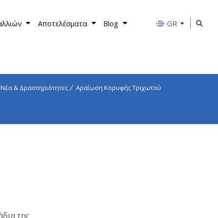
αλλιών
Αποτελέσματα
Blog
GR
Νέα & Δραστηριότητες
Αραίωση Κορυφής Τριχωτού
άδια της