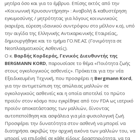
μητέρα όσο και για το έμβρυο. Επίσης εκτός από την
«Κοινωνική Κρυοσυντήρηση» : Αναβολή & καθυστέρηση
εγκυμοσύνης / μητρότητας για λόγους κοινωνικούς
(καριέρα, εύρεση ιδανικού συντρόφου στο μέλλον κ.α), υπό
την αιγίδα της Ελληνικής Αντικαρκινικής Εταιρείας,
δημιουργήθηκε και το τμήμα ΓΟ.ΝΕ.ΑΣ (Γονιμότητα σε
Νεοπλασματικούς Ασθενείς).
Ο κ.
Βαρδής Κορδεράς, Γενικός Διευθυντής της
BERGMANN KORD
, παρουσίασε το θέμα «Ποιότητα ζωής
στους ογκολογικούς ασθενείς». Πρόκειται για την νέα
Εξειδικευμένη Τεχνική, που προσφέρει η
Bergmann Kord
,
για την αντιμετώπιση της απώλειας μαλλιών σε
ογκολογικούς ασθενείς και η οποία αποτελεί το πρώτο
προϊόν στον κόσμο που εγκρίθηκε από τον FDA ως ιατρικό
προϊόν αποκατάστασης των μαλλιών, δίνοντας
αυτοπεποίθηση και ασφάλεια για μία φυσιολογική ζωή.
Προσφέρει την δυνατότητα στον ασθενή να μπορεί να
διατηρήσει ακριβώς την αρχική εικόνα των μαλλιών του, να
μπορεί να επιδοθεί σε κάθε είδους δραστηριότητα, να τα