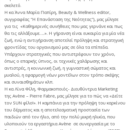
σκελετό.
Η κα Άννα Μαρία Παπίρη, Beauty & Wellness editor,
συγγραφέας “Η Επανάσταση της Νεότητας”), μας μίλησε
για τις «Καθημερινές συνήθειες που μας γερνάνε και πως
θα τις αλλάξουμε…..». Η γήρανση είναι ευκαιρία για μία νέα
ζωή, ενώ η αντιγήρανση αποτελεί πρόληψη και στρατηγική
φροντίδας του οργανισμού μας σε όλα τα επίπεδα.
Υπάρχουν στρατηγικές που αντιστρέφουν τον χρόνο,
όπως ο επαρκής ύπνος, οι τεχνικές χαλάρωσης και
αντιστρές, η κοινωνική ζωή, η γυμναστική σώματος και
μυαλού, η εφαρμογή νέων μοντέλων στον τρόπο σκέψης
και συναισθημάτων κλπ.
Η κα Λίνα Φίλη, Φαρμακοποιός- Διευθύντρια Marketing
της Avène – Pierre Fabre, μας μίλησε για το πώς να «Δείτε
τον SUN φίλο!». Η καμπάνια για την πρόληψη του καρκίνου
του δέρματος και η αποτελεσματική προστασία των
παιδιών από τον ήλιο, από την πολύ μικρή ηλικία, που
υλοποιούν τα εργαστήρια Avène σε συνεργασία με το