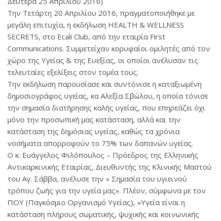
Δευτέρα 25 Απριλίου 2016)
Την Τετάρτη 20 Απριλίου 2016, πραγματοποιήθηκε με
μεγάλη επιτυχία, η εκδήλωση ΗΕΑLTH & WELLNESS
SECRETS, στο Ecali Club, από την εταιρία First
Communications. Συμμετείχαν κορυφαίοι ομιλητές από τον
χώρο της Υγείας & της Ευεξίας, οι οποίοι ανέλυσαν τις
τελευταίες εξελίξεις στον τομέα τους.
Την εκδήλωση παρουσίασε και συντόνισε η καταξιωμένη
δημοσιογράφος υγείας, κα Αλεξία Σβώλου, η οποία τόνισε
την σημασία διατήρησης καλής υγείας, που επηρεάζει όχι
μόνο την προσωπική μας κατάσταση, αλλά και την
κατάσταση της δημόσιας υγείας, καθώς τα χρόνια
νοσήματα απορροφούν το 75% των δαπανών υγείας.
Ο κ. Ευάγγελος Φιλόπουλος – Πρόεδρος της Ελληνικής
Αντικαρκινικής Εταιρίας, Διευθυντής της Κλινικής Μαστού
του Αγ. Σάββα, ανέλυσε την « Σημασία του υγιεινού
τρόπου ζωής για την υγεία μας». Πλέον, σύμφωνα με τον
ΠΟΥ (Παγκόσμιο Οργανισμό Υγείας), «Υγεία είναι η
κατάσταση πλήρους σωματικής, ψυχικής και κοινωνικής