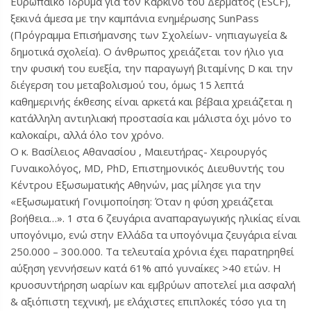
Ευρωπαϊκό Ίδρυμα για τον Καρκίνο του Δέρματος (ESCF),
ξεκινά άμεσα με την καμπάνια ενημέρωσης SunPass
(Πρόγραμμα Επισήμανσης των Σχολείων- νηπιαγωγεία &
δημοτικά σχολεία). Ο άνθρωπος χρειάζεται τον ήλιο για
την φυσική του ευεξία, την παραγωγή βιταμίνης D και την
διέγερση του μεταβολισμού του, όμως 15 λεπτά
καθημερινής έκθεσης είναι αρκετά και βέβαια χρειάζεται η
κατάλληλη αντιηλιακή προστασία και μάλιστα όχι μόνο το
καλοκαίρι, αλλά όλο τον χρόνο.
Ο κ. Βασίλειος Αθανασίου , Μαιευτήρας- Χειρουργός
Γυναικολόγος, MD, PhD, Eπιστημονικός Διευθυντής του
Κέντρου Εξωσωματικής Αθηνών, μας μίλησε για την
«Εξωσωματική Γονιμοποίηση: Όταν η φύση χρειάζεται
βοήθεια…». 1 στα 6 ζευγάρια αναπαραγωγικής ηλικίας είναι
υπογόνιμο, ενώ στην Ελλάδα τα υπογόνιμα ζευγάρια είναι
250.000 – 300.000. Τα τελευταία χρόνια έχει παρατηρηθεί
αύξηση γεννήσεων κατά 61% από γυναίκες >40 ετών. Η
κρυοσυντήρηση ωαρίων και εμβρύων αποτελεί μια ασφαλή
& αξιόπιστη τεχνική, με ελάχιστες επιπλοκές τόσο για τη