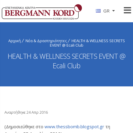
GR
Αρχική
Νέα & Δραστηριότητες
HEALTH & WELLNESS SECRETS
EVENT @ Ecali Club
HEALTH & WELLNESS SECRETS EVENT @
Ecali Club
Αναρτήθηκε 24 Απρ 2016
(Δημοσιεύθηκε στο
www.thessbomb.blogspot.gr
τη