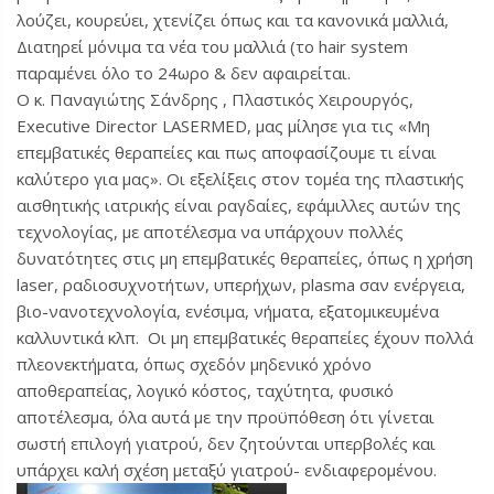
λούζει, κουρεύει, χτενίζει όπως και τα κανονικά μαλλιά,
Διατηρεί μόνιμα τα νέα του μαλλιά (το hair system
παραμένει όλο το 24ωρο & δεν αφαιρείται.
Ο κ. Παναγιώτης Σάνδρης , Πλαστικός Χειρουργός,
Executive Director LASERMED, μας μίλησε για τις «Μη
επεμβατικές θεραπείες και πως αποφασίζουμε τι είναι
καλύτερο για μας». Οι εξελίξεις στον τομέα της πλαστικής
αισθητικής ιατρικής είναι ραγδαίες, εφάμιλλες αυτών της
τεχνολογίας, με αποτέλεσμα να υπάρχουν πολλές
δυνατότητες στις μη επεμβατικές θεραπείες, όπως η χρήση
laser, ραδιοσυχνοτήτων, υπερήχων, plasma σαν ενέργεια,
βιο-νανοτεχνολογία, ενέσιμα, νήματα, εξατομικευμένα
καλλυντικά κλπ. Οι μη επεμβατικές θεραπείες έχουν πολλά
πλεονεκτήματα, όπως σχεδόν μηδενικό χρόνο
αποθεραπείας, λογικό κόστος, ταχύτητα, φυσικό
αποτέλεσμα, όλα αυτά με την προϋπόθεση ότι γίνεται
σωστή επιλογή γιατρού, δεν ζητούνται υπερβολές και
υπάρχει καλή σχέση μεταξύ γιατρού- ενδιαφερομένου.