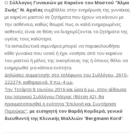
Ο
Σύλλογος Γυναικών με Καρκίνο του Μαστού “Άλμα
Ζωής” Ν. Αχαΐας
συμβάλλει στην ενημέρωση της γυναίκας
με καρκίνο μαστού σε ζητήματα που έχουν να κάνουν με
την ασθένεια, καθώς θεωρεί πως οι καλά ενημερωμένες
ασθενείς είναι σε θέση να διαχειρίζονται τα ζητήματα της
υγείας τους καλύτερα.
Τα εκπαιδευτικά σεμινάρια μπορεί να παρακολουθήσει
κάθε γυναίκα που νοσεί ή έχει νοσήσει από τον καρκίνο
του μαστού ή μέλος της οικογένειας της ή όποιος θέλει να
ενημερωθεί για κάποια ενότητα.
Δηλώσεις συμμετοχής στο τηλέφωνο του Συλλόγου, 2610-
222274, καθημερινά, 9 π.μ.-4 μ.μ.
Την Τετάρτη 8 Ιουνίου 2016 και ώρα 6 μ.μ., στην αίθουσα
του Ιατρικού Συλλόγου Πάτρας (Βότση 42), θα
πραγματοποιηθεί η ενότητα “Επιλογή και Συντήρηση
Περούκας”,
με εισηγητή τον Βαρδή Κορδερά, γενικό
διευθυντή της Κλινικής Μαλλιών
“
Bergmann Kord
“.