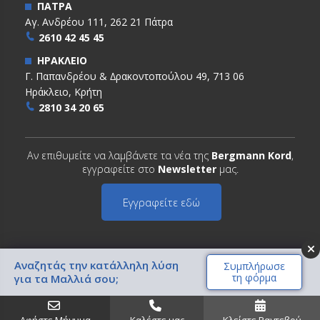
ΠΑΤΡΑ
Αγ. Ανδρέου 111, 262 21 Πάτρα
2610 42 45 45
ΗΡΑΚΛΕΙΟ
Γ. Παπανδρέου & ∆ρακοντοπούλου 49, 713 06
Ηράκλειο, Κρήτη
2810 34 20 65
Αν επιθυμείτε να λαμβάνετε τα νέα της
Bergmann Kord
,
εγγραφείτε στο
Newsletter
μας.
Εγγραφείτε εδώ
Αναζητάς την κατάλληλη λύση
Συμπλήρωσε
τη φόρμα
για τα Μαλλιά σου;
Copyright © 2022 BERGMANN KORD. All Rights Reserved
Όροι χρήσης
Πολιτική απορρήτου