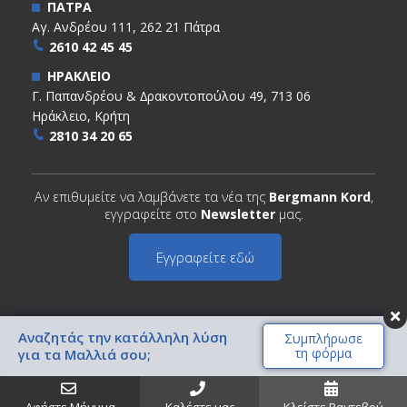
ΠΑΤΡΑ
Αγ. Ανδρέου 111, 262 21 Πάτρα
2610 42 45 45
ΗΡΑΚΛΕΙΟ
Γ. Παπανδρέου & ∆ρακοντοπούλου 49, 713 06
Ηράκλειο, Κρήτη
2810 34 20 65
Αν επιθυμείτε να λαμβάνετε τα νέα της
Bergmann Kord
,
εγγραφείτε στο
Newsletter
μας.
Εγγραφείτε εδώ
Αναζητάς την κατάλληλη λύση
Συμπλήρωσε
τη φόρμα
Copyright © 2022 BERGMANN KORD. All Rights Reserved
για τα Μαλλιά σου;
Όροι χρήσης
Πολιτική απορρήτου