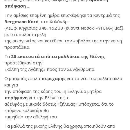
απόφαση
…
Την αμέσως επομένη ημέρα επισκέφθηκε τα Κεντρικά της
B
ergmann Kord
, στο Χαλάνδρι
(Λεωφ. Κηφισίας 348, 152 33 (έναντι Νοσοκ. «ΥΓΕΙΑ») μαζί
με τα υπόλοιπα μέλη
της οικογενείας και κατέθεσε τον «οβολό» της στην κοινή
προσπάθεια.
Τα
20 εκατοστά από τα μαλλάκια της Ελένης
προστέθηκαν στην
«κάλπη της Αγάπης» προς τον Συνάνθρωπο.
Ο μπαμπάς διπλά
περιχαρής
για τα νέα του μαλλιά αλλά
και για
την απόφαση της κόρης του, η Ελληνίδα μητέρα
περήφανη
για την Ελένη της, ο
αδελφός με μικρές δόσεις «ζήλειας» υπόσχεται ότι το
επόμενο καλοκαίρι θα
«μιμηθεί» την αδελφή του.
Τα μαλλιά της μικρής Ελένης θα χρησιμοποιηθούν από