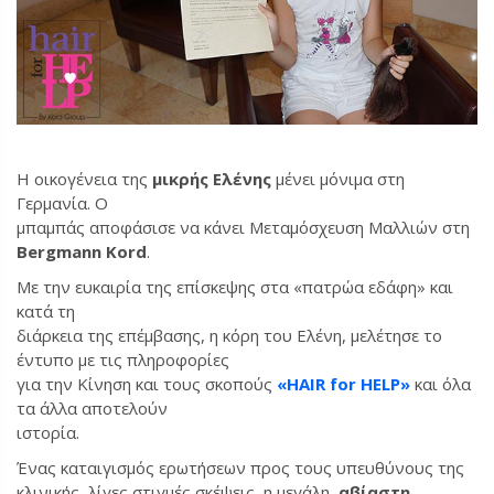
Η οικογένεια της
μικρής Ελένης
μένει μόνιμα στη
Γερμανία. Ο
μπαμπάς αποφάσισε να κάνει Μεταμόσχευση Μαλλιών στη
Bergmann
Kord
.
Με την ευκαιρία της επίσκεψης στα «πατρώα εδάφη» και
κατά τη
διάρκεια της επέμβασης, η κόρη του Ελένη, μελέτησε το
έντυπο με τις πληροφορίες
για την Κίνηση και τους σκοπούς
«HAIR for HELP»
και όλα
τα άλλα αποτελούν
ιστορία.
Ένας καταιγισμός ερωτήσεων προς τους υπευθύνους της
κλινικής, λίγες στιγμές σκέψεις, η μεγάλη,
αβίαστη