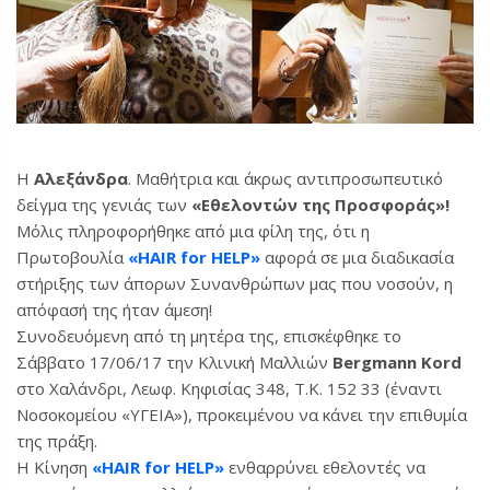
H
Αλεξάνδρα
. Mαθήτρια και άκρως αντιπροσωπευτικό
δείγμα της γενιάς των
«Εθελοντών της Προσφοράς»!
Μόλις πληροφορήθηκε από μια φίλη της, ότι η
Πρωτοβουλία
«HAIR for HELP»
αφορά σε μια διαδικασία
στήριξης των άπορων Συνανθρώπων μας που νοσούν, η
απόφασή της ήταν άμεση!
Συνοδευόμενη από τη μητέρα της, επισκέφθηκε το
Σάββατο 17/06/17 την Κλινική Μαλλιών
Βergmann Κord
στο Χαλάνδρι, Λεωφ. Κηφισίας 348, Τ.Κ. 152 33 (έναντι
Nοσοκoμείου «ΥΓΕΙΑ»), προκειμένου να κάνει την επιθυμία
της πράξη.
Η Κίνηση
«HAIR for HELP»
ενθαρρύνει εθελοντές να