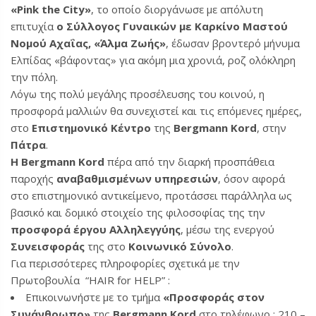
«Pink the City»
, το οποίο διοργάνωσε με απόλυτη
επιτυχία
ο Σύλλογος Γυναικών με Καρκίνο Μαστού
Νομού Αχαΐας, «Άλμα Ζωής»
, έδωσαν βροντερό μήνυμα
Ελπίδας «βάφοντας» για ακόμη μια χρονιά, ροζ ολόκληρη
την πόλη.
Λόγω της πολύ μεγάλης προσέλευσης του κοινού, η
προσφορά μαλλιών θα συνεχιστεί και τις επόμενες ημέρες,
στο
Επιστημονικό Κέντρο
της
Bergmann Kord
, στην
Πάτρα
.
Η Bergmann Kord
πέρα από την διαρκή προσπάθεια
παροχής
αναβαθμισμένων υπηρεσιών
, όσον αφορά
στο επιστημονικό αντικείμενο, προτάσσει παράλληλα ως
βασικό και δομικό στοιχείο της φιλοσοφίας της την
προσφορά έργου Αλληλεγγύης
, μέσω της ενεργού
Συνεισφοράς
της στο
Κοινωνικό Σύνολο
.
Για περισσότερες πληροφορίες σχετικά με την
Πρωτοβουλία “HAIR for HELP” :
Επικοινωνήστε με το τμήμα
«Προσφοράς στον
Συνάνθρωπο»
της
Bergmann Kord
στο τηλέφωνο : 210 –