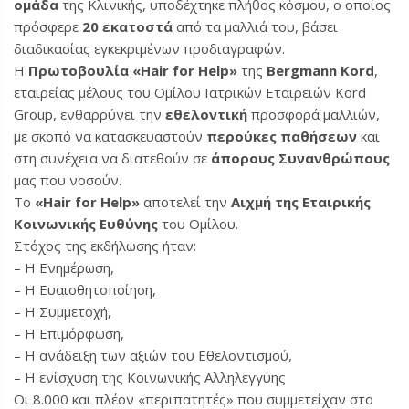
ομάδα
της Κλινικής, υποδέχτηκε πλήθος κόσμου, ο οποίος
πρόσφερε
20 εκατοστά
από τα μαλλιά του, βάσει
διαδικασίας εγκεκριμένων προδιαγραφών.
Η
Πρωτοβουλία «Hair for Help»
της
Bergmann Kord
,
εταιρείας μέλους του Ομίλου Ιατρικών Εταιρειών Kord
Group, ενθαρρύνει την
εθελοντική
προσφορά μαλλιών,
με σκοπό να κατασκευαστούν
περούκες παθήσεων
και
στη συνέχεια να διατεθούν σε
άπορους Συνανθρώπους
μας που νοσούν.
Το
«Hair for Help»
αποτελεί την
Αιχμή της Εταιρικής
Κοινωνικής Ευθύνης
του Ομίλου.
Στόχος της εκδήλωσης ήταν:
– Η Ενημέρωση,
– Η Ευαισθητοποίηση,
– Η Συμμετοχή,
– Η Επιμόρφωση,
– Η ανάδειξη των αξιών του Εθελοντισμού,
– Η ενίσχυση της Κοινωνικής Αλληλεγγύης
Οι 8.000 και πλέον «περιπατητές» που συμμετείχαν στο