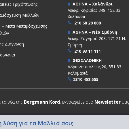
ΑΘΗΝΑ – Χαλάνδρι
απείες Τριχόπτωσης
Λεωφ. Κηφισίας 348, 152 33
αμόσχευση Μαλλιών
Χαλάνδρι
210 68 28 888
ν – Μετά Μεταμόσχευσης
ΑΘΗΝΑ – Νέα Σμύρνη
λιών
Λεωφ. Συγγρού 203, 171 21 Ν.
ine Διάγνωση
Σμύρνη
210 93 11 111
κοινωνία
ΘΕΣΣΑΛΟΝΙΚΗ
Αδριανουπόλεως 20, 551 33
Καλαμαριά
2310 458 555
ε τα νέα της
Bergmann Kord
, εγγραφείτε στο
Newsletter
μας
 λύση για τα Μαλλιά σου;
d
Όροι χρήσης
Πολιτική απορρήτου