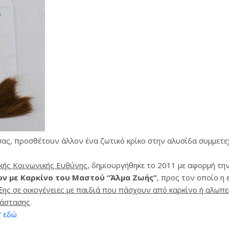
σας, προσθέτουν άλλον ένα ζωτικό κρίκο στην αλυσίδα συμμετ
κής Κοινωνικής Ευθύνης
, δημιουργήθηκε το 2011 με αφορμή τ
ν με Καρκίνο του Μαστού “Άλμα Ζωής”
, προς τον οποίο η 
ξης σε οικογένειες με παιδιά που πάσχουν από καρκίνο ή αλωπε
τάστασης
.
”
εδώ