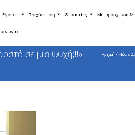
ι Είμαστε
Τριχόπτωση
Θεραπείες
Μεταμόσχευση Μ
κοινωνία
ροστά σε μια ψυχή;!!»
Αρχική
Νέα & Δ