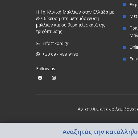
Θερ
Η 1η Κλινική Μαλλιών στην Ελλάδα με
Μετ
εξειδίκευση στη μεταμόσχευση
μαλλιών και σε θεραπείες κατά της
Πρι
τριχόπτωσης
Μαλ
info@kord.gr
Onl
+30 697 489 9190
Επι
Follow us:
Αν επιθυμείτε να λαμβάνετ
Αναζητάς την κατάλληλη
Copyright © 2022 BERGMANN KORD. All Rights Reserve