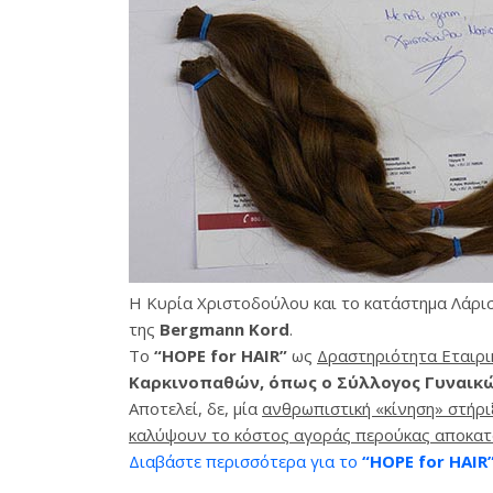
Η Κυρία Χριστοδούλου και το κατάστημα Λάρι
της
Bergmann Kord
.
To
“HOPE for HAIR”
ως
Δραστηριότητα Εταιρι
Καρκινοπαθών, όπως ο Σύλλογος Γυναικώ
Αποτελεί, δε, μία
ανθρωπιστική «κίνηση» στήρι
καλύψουν το κόστος αγοράς περούκας αποκα
Διαβάστε περισσότερα για το
“HOPE for HAIR