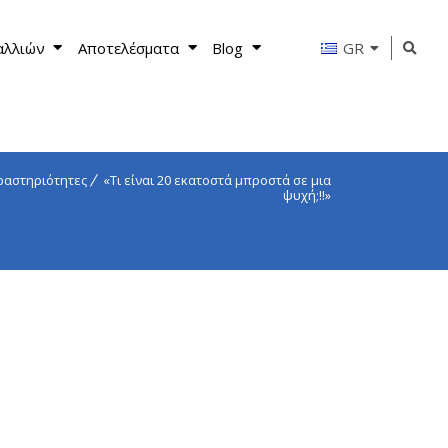
αλλιών
Αποτελέσματα
Blog
GR
ραστηριότητες
«Τι είναι 20 εκατοστά μπροστά σε μια
ψυχή;!!»