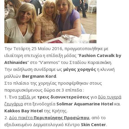
Την Τετάρτη 25 Μαΐου 2016, πραγματοποιήθηκε με
ιδιαίτερη επιτυχία η επίδειξη μόδας “
Fashion Catwalk by
Athinaides
” στο “V’ammos” του Σταδίου Καραϊσκάκη.
Την εκδήλωση συνέδραμε ως
μέγας χορηγός
η κλινική
μαλλιών
Bergmann Kord
.
Στο πλαίσιο της χορηγίας προσφέρθηκαν στους
παρευρισκόμενους δώρα σε 3 επίπεδα :
1. Ένα
ταξίδι
με
τρεις διανυκτερεύσεις
για
δύο τυχερά
ζευγάρια
στα ξενοδοχεία
Solimar Aquamarine Hotel
και
Kakkos Bay Hotel
της Κρήτης.
2.
Δύο πακέτα
Περιποίησης Προσώπου
, από το
εξειδικευμένο Δερματολογικό Κέντρο
Skin Center
.