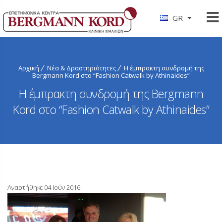
GR
Αρχική
Νέα & Δραστηριότητες
Η έμπρακτη συνδρομή της
Bergmann Kord στο “Fashion Catwalk by Athinaides”
Η έμπρακτη συνδρομή της Bergmann
Kord στο “Fashion Catwalk by Athinaides”
Αναρτήθηκε 04 Ιούν 2016