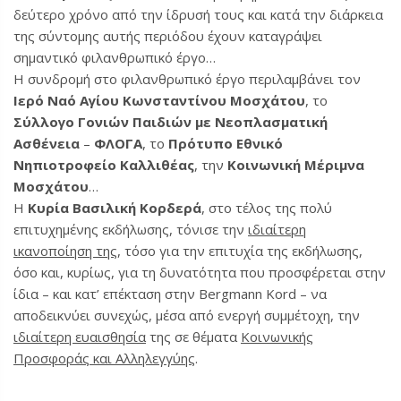
δεύτερο χρόνο από την ίδρυσή τους και κατά την διάρκεια
της σύντομης αυτής περιόδου έχουν καταγράψει
σημαντικό φιλανθρωπικό έργο…
Η συνδρομή στο φιλανθρωπικό έργο περιλαμβάνει τον
Ιερό Ναό Αγίου Κωνσταντίνου Μοσχάτου
, το
Σύλλογο Γονιών Παιδιών με Νεοπλασματική
Ασθένεια
–
ΦΛΟΓΑ
, το
Πρότυπο Εθνικό
Νηπιοτροφείο Καλλιθέας
, την
Κοινωνική Μέριμνα
Μοσχάτου
…
Η
Κυρία Βασιλική Κορδερά
, στο τέλος της πολύ
επιτυχημένης εκδήλωσης, τόνισε την
ιδιαίτερη
ικανοποίηση της
, τόσο για την επιτυχία της εκδήλωσης,
όσο και, κυρίως, για τη δυνατότητα που προσφέρεται στην
ίδια – και κατ’ επέκταση στην Bergmann Kord – να
αποδεικνύει συνεχώς, μέσα από ενεργή συμμέτοχη, την
ιδιαίτερη ευαισθησία
της σε θέματα
Κοινωνικής
Προσφοράς και Αλληλεγγύης
.