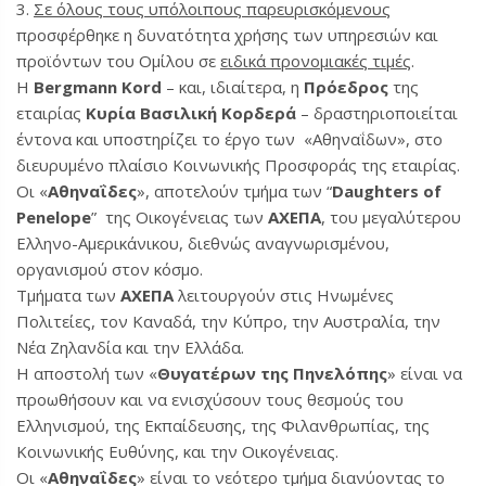
3.
Σε όλους τους υπόλοιπους παρευρισκόμενους
προσφέρθηκε η δυνατότητα χρήσης των υπηρεσιών και
προϊόντων του Ομίλου σε
ειδικά προνομιακές τιμές
.
Η
Bergmann Kord
– και, ιδιαίτερα, η
Πρόεδρος
της
εταιρίας
Κυρία Βασιλική Κορδερά
– δραστηριοποιείται
έντονα και υποστηρίζει το έργο των «Αθηναΐδων», στο
διευρυμένο πλαίσιο Κοινωνικής Προσφοράς της εταιρίας.
Οι «
Αθηναΐδες
», αποτελούν τμήμα των “
Daughters of
Penelope
” της Οικογένειας των
ΑΧΕΠΑ
, του μεγαλύτερου
Ελληνο-Αμερικάνικου, διεθνώς αναγνωρισμένου,
οργανισμού στον κόσμο.
Τμήματα των
ΑΧΕΠΑ
λειτουργούν στις Ηνωμένες
Πολιτείες, τον Καναδά, την Κύπρο, την Αυστραλία, την
Νέα Ζηλανδία και την Ελλάδα.
Η αποστολή των «
Θυγατέρων της Πηνελόπης
» είναι να
προωθήσουν και να ενισχύσουν τους θεσμούς του
Ελληνισμού, της Εκπαίδευσης, της Φιλανθρωπίας, της
Κοινωνικής Ευθύνης, και την Οικογένειας.
Οι «
Αθηναΐδες
» είναι το νεότερο τμήμα διανύοντας το