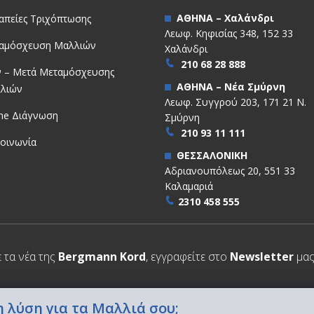
ΑΘΗΝΑ – Χαλάνδρι
απείες Τριχόπτωσης
Λεωφ. Κηφισίας 348, 152 33
αμόσχευση Μαλλιών
Χαλάνδρι
210 68 28 888
ν – Μετά Μεταμόσχευσης
ΑΘΗΝΑ – Νέα Σμύρνη
λιών
Λεωφ. Συγγρού 203, 171 21 Ν.
ine Διάγνωση
Σμύρνη
210 93 11 111
κοινωνία
ΘΕΣΣΑΛΟΝΙΚΗ
Αδριανουπόλεως 20, 551 33
Καλαμαριά
2310 458 555
ε τα νέα της
Bergmann Kord
, εγγραφείτε στο
Newsletter
μας
 λύση για τα Μαλλιά σου;