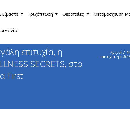
ι Είμαστε
Τριχόπτωση
Θεραπείες
Μεταμόσχευση Μ
κοινωνία
άλη επιτυχία, η
Αρχική
Ν
επιτυχία, η εκδή
LNESS SECRETS, στο
α First