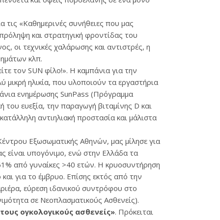
ια τις «Καθημερινές συνήθειες που μας
ί πρόληψη και στρατηγική φροντίδας του
ς, οι τεχνικές χαλάρωσης και αντιστρές, η
θημάτων κλπ.
ίτε τον SUN φίλο!». Η καμπάνια για την
ύ μικρή ηλικία, που υλοποιούν τα εργαστήρια
μπάνια ενημέρωσης SunPass (Πρόγραμμα
ή του ευεξία, την παραγωγή βιταμίνης D και
 κατάλληλη αντιηλιακή προστασία και μάλιστα
Κέντρου Εξωσωματικής Αθηνών, μας μίλησε για
ας είναι υπογόνιμο, ενώ στην Ελλάδα τα
 61% από γυναίκες >40 ετών. Η κρυοσυντήρηση
 και για το έμβρυο. Επίσης εκτός από την
αριέρα, εύρεση ιδανικού συντρόφου στο
ονιμότητα σε Νεοπλασματικούς Ασθενείς).
τους ογκολογικούς ασθενείς»
. Πρόκειται