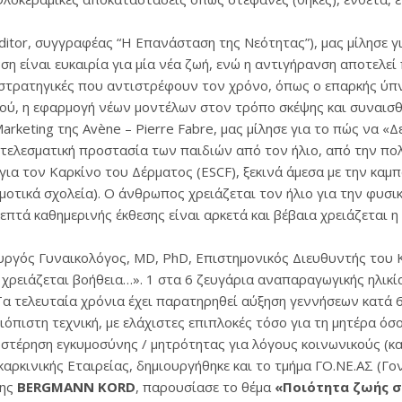
itor, συγγραφέας “Η Επανάσταση της Νεότητας”), μας μίλησε γ
νση είναι ευκαιρία για μία νέα ζωή, ενώ η αντιγήρανση αποτελε
στρατηγικές που αντιστρέφουν τον χρόνο, όπως ο επαρκής ύπνο
λού, η εφαρμογή νέων μοντέλων στον τρόπο σκέψης και συναισ
keting της Avène – Pierre Fabre, μας μίλησε για το πώς να «Δε
τελεσματική προστασία των παιδιών από τον ήλιο, από την πολ
για τον Καρκίνο του Δέρματος (ESCF), ξεκινά άμεσα με την κα
τικά σχολεία). Ο άνθρωπος χρειάζεται τον ήλιο για την φυσικ
επτά καθημερινής έκθεσης είναι αρκετά και βέβαια χρειάζεται η
ουργός Γυναικολόγος, MD, PhD, Eπιστημονικός Διευθυντής του 
χρειάζεται βοήθεια…». 1 στα 6 ζευγάρια αναπαραγωγικής ηλικί
 Τα τελευταία χρόνια έχει παρατηρηθεί αύξηση γεννήσεων κατά
όπιστη τεχνική, με ελάχιστες επιπλοκές τόσο για τη μητέρα όσο
στέρηση εγκυμοσύνης / μητρότητας για λόγους κοινωνικούς (κ
ικαρκινικής Εταιρείας, δημιουργήθηκε και το τμήμα ΓΟ.ΝΕ.ΑΣ (Γ
της
BERGMANN KORD
, παρουσίασε το θέμα
«Ποιότητα ζωής σ