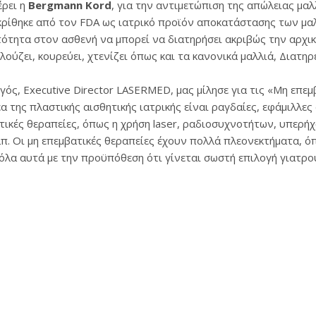
έρει η
Bergmann Kord
, για την αντιμετώπιση της απώλειας μαλ
κρίθηκε από τον FDA ως ιατρικό προϊόν αποκατάστασης των μα
τότητα στον ασθενή να μπορεί να διατηρήσει ακριβώς την αρχικ
λούζει, κουρεύει, χτενίζει όπως και τα κανονικά μαλλιά, Διατηρ
ός, Executive Director LASERMED, μας μίλησε για τις «Μη επεμ
μέα της πλαστικής αισθητικής ιατρικής είναι ραγδαίες, εφάμιλλε
ικές θεραπείες, όπως η χρήση laser, ραδιοσυχνοτήτων, υπερήχ
κλπ. Οι μη επεμβατικές θεραπείες έχουν πολλά πλεονεκτήματα, 
όλα αυτά με την προϋπόθεση ότι γίνεται σωστή επιλογή γιατρο