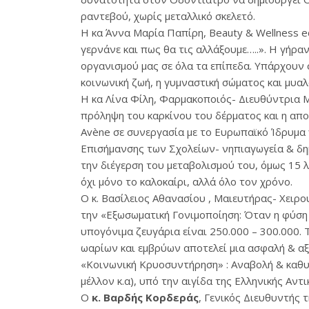
ραντεβού, χωρίς μεταλλικό σκελετό.
Η κα Άννα Μαρία Παπίρη, Beauty & Wellness ed
γερνάνε και πως θα τις αλλάξουμε…..». Η γήρα
οργανισμού μας σε όλα τα επίπεδα. Υπάρχουν 
κοινωνική ζωή, η γυμναστική σώματος και μυα
Η κα Λίνα Φίλη, Φαρμακοποιός- Διευθύντρια Mar
πρόληψη του καρκίνου του δέρματος και η απο
Avène σε συνεργασία με το Ευρωπαϊκό Ίδρυμα 
Επισήμανσης των Σχολείων- νηπιαγωγεία & δημο
την διέγερση του μεταβολισμού του, όμως 15 λ
όχι μόνο το καλοκαίρι, αλλά όλο τον χρόνο.
Ο κ. Βασίλειος Αθανασίου , Μαιευτήρας- Χειρ
την «Εξωσωματική Γονιμοποίηση: Όταν η φύση 
υπογόνιμα ζευγάρια είναι 250.000 – 300.000.
ωαρίων και εμβρύων αποτελεί μια ασφαλή & αξι
«Κοινωνική Κρυοσυντήρηση» : Αναβολή & καθυ
μέλλον κ.α), υπό την αιγίδα της Ελληνικής Αντ
Ο
κ. Βαρδής Κορδεράς
, Γενικός Διευθυντής 