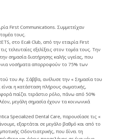
ρία First Communications. Συμμετείχαν
 τομέα τους.
, στο Ecali Club, από την εταιρία First
τις τελευταίες εξελίξεις στον τομέα τους. Την
την σημασία διατήρησης καλής υγείας, που
χρόνια νοσήματα απορροφούν το 75% των
τού του Αγ. Σάββα, ανέλυσε την « Σημασία του
 είναι η κατάσταση πλήρους σωματικής,
ριφορά παίζει τεράστιο ρόλο, πάνω από 50%
πλέον, μεγάλη σημασία έχουν τα κοινωνικά
ca Specialized Dental Care, παρουσίασε τις «
άνουμε, εξαρτάται σε μεγάλο βαθμό και από το
μποτικής Οδοντιατρικής, που δίνει τη
πένθετα και όψεις πορσελάνης σε ένα μόνο