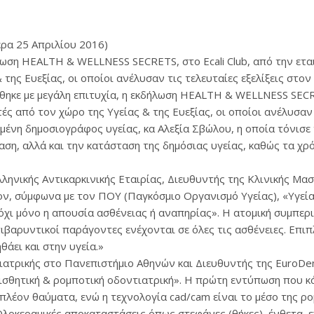
ρα 25 Απριλίου 2016)
ωση ΗΕΑLTH & WELLNESS SECRETS, στο Ecali Club, από την εται
της Ευεξίας, οι οποίοι ανέλυσαν τις τελευταίες εξελίξεις στον
κε με μεγάλη επιτυχία, η εκδήλωση ΗΕΑLTH & WELLNESS SECRETS
ς από τον χώρο της Υγείας & της Ευεξίας, οι οποίοι ανέλυσαν 
μένη δημοσιογράφος υγείας, κα Αλεξία Σβώλου, η οποία τόνισε 
αση, αλλά και την κατάσταση της δημόσιας υγείας, καθώς τα 
ληνικής Αντικαρκινικής Εταιρίας, Διευθυντής της Κλινικής Μασ
έον, σύμφωνα με τον ΠΟΥ (Παγκόσμιο Οργανισμό Υγείας), «Υγεία
ι όχι μόνο η απουσία ασθένειας ή αναπηρίας». Η ατομική συμπε
επιβαρυντικοί παράγοντες ενέχονται σε όλες τις ασθένειες. Επι
ηθάει και στην υγεία.»
ατρικής στο Πανεπιστήμιο Αθηνών και Διευθυντής της EuroDenti
αισθητική & ρομποτική οδοντιατρική». Η πρώτη εντύπωση που κ
 πλέον θαύματα, ενώ η τεχνολογία cad/cam είναι το μέσο της ρο
οκεραμικές αποκαταστάσεις όπως στεφάνες (θήκες), ένθετα, ε