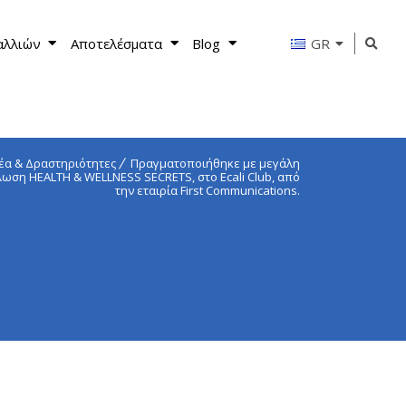
αλλιών
Αποτελέσματα
Blog
GR
έα & Δραστηριότητες
Πραγματοποιήθηκε με μεγάλη
λωση ΗΕΑLTH & WELLNESS SECRETS, στο Ecali Club, από
την εταιρία First Communications.