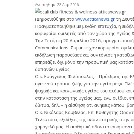
Αναρτήθηκε 28 Απρ 2016
(Δημοσιεύθηκε στο
www.atticanews.gr
τη Δευτέ
Πραγματοποιήθηκε με μεγάλη επιτυχία, η εκδήλ
κορυφαίοι ομιλητές από τον χώρο της Υγείας & 
Την Τετάρτη 20 Απριλίου 2016, πραγματοποιήθη
Communications. Συμμετείχαν κορυφαίοι ομιλητέ
εκδήλωση παρουσίασε και συντόνισε η καταξιω
επηρεάζει όχι μόνο την προσωπική μας κατάστ
δαπανών υγείας.
Ο κ. Ευάγγελος Φιλόπουλος – Πρόεδρος της Ελ
υγιεινού τρόπου ζωής για την υγεία μας». Πλ
ψυχικής και κοινωνικής υγείας του ατόμου κα
στην κατάσταση της υγείας μας, ενώ οι ίδιοι 
δίκτυα, δηλ. « η αίσθηση ότι ανήκεις κάπου, βο
Ο κ. Νικόλαος Κουβελάς, Επ. Καθηγητής Οδοντι
Tελευταίες εξελίξεις της οδοντιατρικής στην 
χαμόγελό μας. Η αισθητική οδοντιατρική κάνει
δυνατότητα στον Οδοντίατρο να δημιουργεί Ολ