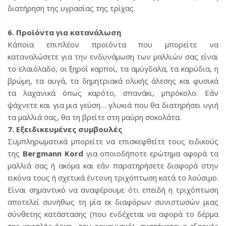
διατήρηση της υγρασίας της τρίχας.
6. Προϊόντα για κατανάλωση
Κάποια επιπλέον προϊόντα που μπορείτε να
καταναλώσετε για την ενδυνάμωση των μαλλιών σας είναι
το ελαιόλαδο, οι ξηροί καρποί, τα αμύγδαλα, τα καρύδια, η
βρώμη, τα αυγά, τα δημητριακά ολικής άλεσης και φυσικά
τα λαχανικά όπως καρότο, σπανάκι, μπρόκολο. Εάν
ψάχνετε και για μια γεύση… γλυκιά που θα διατηρήσει υγιή
τα μαλλιά σας, θα τη βρείτε στη μαύρη σοκολάτα.
7. Εξειδικευμένες συμβουλές
Συμπληρωματικά μπορείτε να επισκεφθείτε τους ειδικούς
της
Bergmann Kord
για οποιοδήποτε ερώτημα αφορά τα
μαλλιά σας ή ακόμα και εάν παρατηρήσετε διαφορά στην
εικόνα τους ή σχετικά έντονη τριχόπτωση κατά το λούσιμο.
Είναι σημαντικό να αναφέρουμε ότι επειδή η τριχόπτωση
αποτελεί συνήθως τη μία εκ διαφόρων συνιστωσών μιας
σύνθετης κατάστασης (που ενδέχεται να αφορά το δέρμα
της κεφαλής ή/και τον οργανισμό), συστήνεται η εξαρχής