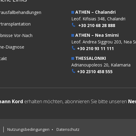
ATHEN – Chalandri
rausfallbehandlungen
Leof. Kifisias 348, Chalandri
transplantation
+30 210 68 28 888
ATHEN – Nea Smirni
ebnisse Vor-Nach
Leof. Andrea Siggrou 203, Nea S
ine-Diagnose
+30 210 93 11 111
THESSALONIKI
takt
Adrianoupoleos 20, Kalamaria
+30 2310 458 555
ann Kord
erhalten möchten, abonnieren Sie bitte unseren
Ne
d
Nutzungsbedingungen
Datenschutz