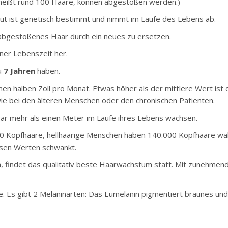
heißt rund 100 Haare, können abgestoßen werden.)
haut ist genetisch bestimmt und nimmt im Laufe des Lebens ab.
 abgestoßenes Haar durch ein neues zu ersetzen.
iner Lebenszeit her.
u
7 Jahren
haben.
nen halben Zoll pro Monat. Etwas höher als der mittlere Wert is
wie bei den älteren Menschen oder den chronischen Patienten.
ar mehr als einen Meter im Laufe ihres Lebens wachsen.
 Kopfhaare, hellhaarige Menschen haben 140.000 Kopfhaare wäh
sen Werten schwankt.
, findet das qualitativ beste Haarwachstum statt. Mit zunehmend
. Es gibt 2 Melaninarten: Das Eumelanin pigmentiert braunes u