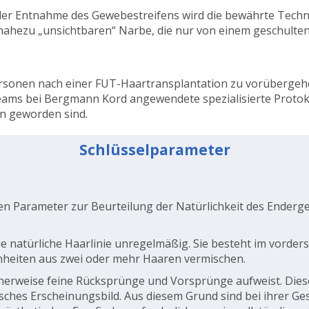
er Entnahme des Gewebestreifens wird die bewährte Techn
ahezu „unsichtbaren“ Narbe, die nur von einem geschulten S
ersonen nach einer FUT-Haartransplantation zu vorübergeh
eams bei Bergmann Kord angewendete spezialisierte Protok
en geworden sind.
Schlüsselparameter
gsten Parameter zur Beurteilung der Natürlichkeit des Ender
 natürliche Haarlinie unregelmäßig. Sie besteht im vorders
Einheiten aus zwei oder mehr Haaren vermischen.
licherweise feine Rücksprünge und Vorsprünge aufweist. Die
sches Erscheinungsbild. Aus diesem Grund sind bei ihrer G