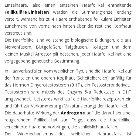
Einzelhaare, also einen einzelnen Haarfollikel enthaltende
Follikuläre Einheiten
werden die Stirnhaargrenze entlang
verteilt, während bis zu 4 Haare enthaltende follikuläre Einheiten
zunehmend von vorne nach hinten über die restliche Kopfhaut
verstreut sind.
Die Haarfollikel sind vollständige biologische Bildungen, die aus
Nervenfasern, Blutgefäßen, Talgdrüsen, Kollagen und dem
kleinen Muskel Arrector pili bestehen. Jeder Haarfollikel hat eine
vorgegebene genetische Bestimmung.
In Haarverlustfällen vom weiblichen Typ, sind die Haarfollikel auf
der frontalen und oberen Kopfhaut (Scheitelbereich) anfällig für
das Hormon Dihydrotestosteron (
DHT
), ein Testosteronderivat.
Testosteron wird mittels des Enzyms 5-a Reduktase in DHT
umgewandelt. Letzteres wirkt auf die Haarfollikelrezeptoren ein
und führt zur Verkümmerung (Miniaturisierung) der Haarfollikel.
Die dauerhafte Wirkung der
Androgene
auf die darauf sensibel
reagierenden Follikel hat zur Folge, dass die Haarfollikel
verkleinerte Haare hervorbringen, die schließlich ausfallen.
Der Wirkmechanismus des weiblichen Haarausfalls ist