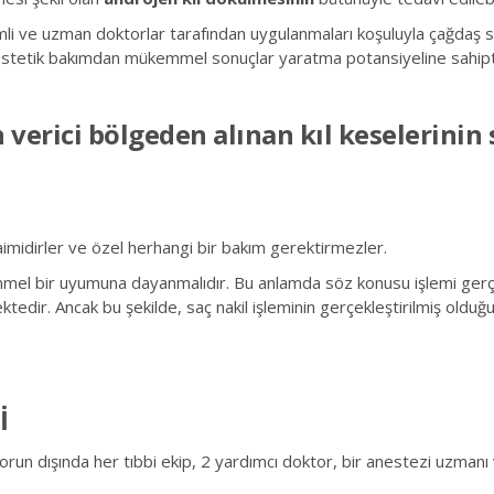
i ve uzman doktorlar tarafından uygulanmaları koşuluyla çağdaş saç 
stetik bakımdan mükemmel sonuçlar yaratma potansiyeline sahipt
an verici bölgeden alınan kıl keselerini
 daimidirler ve özel herhangi bir bakım gerektirmezler.
kemmel bir uyumuna dayanmalıdır. Bu anlamda söz konusu işlemi ger
ktedir. Ancak bu şekilde, saç nakil işleminin gerçekleştirilmiş olduğ
İ
ktorun dışında her tıbbi ekip, 2 yardımcı doktor, bir anestezi uzma