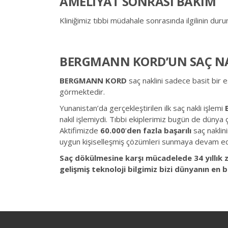
AMELİYAT SONRASI BAKIM
Kliniğimiz tıbbi müdahale sonrasında ilgilinin du
BERGMANN KORD’UN SAÇ NA
BERGMANN KORD
saç naklini sadece basit bir 
görmektedir.
Yunanistan’da gerçekleştirilen ilk saç nakli işlemi
nakil işlemiydi. Tıbbi ekiplerimiz bugün de düny
Aktifimizde
60.000
’
den fazla başarılı
saç naklin
uygun kişiselleşmiş çözümleri sunmaya devam ed
Saç dökülmesine karşı mücadelede 34 yıllık z
gelişmiş teknoloji bilgimiz bizi dünyanın en 