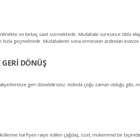
rilmekte ve birkaç saat sürmektedir. Müdahale süresince tıbbi ekiple
re hızla geçmektedir. Müdahalenin sona ermesinin ardından evinize d
E GERİ DÖNÜŞ
liyetlerinize geri dönebilirsiniz. Aslında çoğu zaman olduğu gibi, 
tokollerine harfiyen raiye edilen çağdaş, özel, mükemmel bir biçim