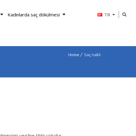
Kadinlarda saç dökülmesi
TR
Home
Saç nakli
ilmesinin yegâne tıbbi yoludur.