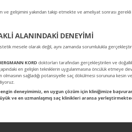
rum ve gelişimini yakından takip etmekte ve ameliyat sonrası gerekl
KLİ ALANINDAKİ DENEYİMİ
estetik mesele olarak değil, aynı zamanda sorumlulukla gerçekleşti
BERGMANN KORD
doktorları tarafından gerçekleştirilen ve doğallı
a çapındaki en gelişkin tekniklerin uygulanmasına öncülük etmeye d
in olmasının sağladığı potansiyelle saç dökülmesi sorununa kesin v
iyoruz.
engin deneyimimiz, en uygun çözüm için kliniğimize başvuran 
büyük ve en uzmanlaşmış saç klinikleri aransa yerleştirmekted