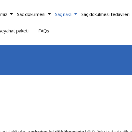
ğimiz
Sac dokulmesi
Saç nakli
Saç dökülmesi tedavileri
seyahat paketi
FAQs
esi şekli olan
androjen kıl dökülmesinin
bütünüyle tedavi edileb