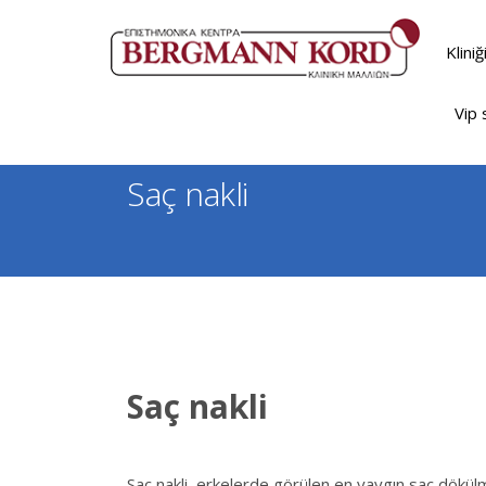
Klini
Vip 
Saç nakli
Saç nakli
Saç nakli, erkelerde görülen en yaygın saç dökülm