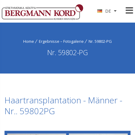
DE
Home
Ergebnisse – Fotogalerie
Nr. 59802-PG
Nr. 59802-PG
Haartransplantation - Männer -
Nr.. 59802PG