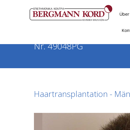
Über
Kon
Nr. 49048PG
Haartransplantation - Mä