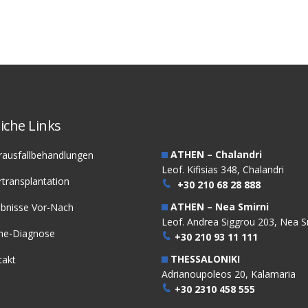
M3. FUE
M3. FUE
ransplantation
Haartransplantation
iche Links
ATHEN – Chalandri
rausfallbehandlungen
Leof. Kifisias 348, Chalandri
transplantation
+30 210 68 28 888
ATHEN – Nea Smirni
ebnisse Vor-Nach
Leof. Andrea Siggrou 203, Nea S
ine-Diagnose
+30 210 93 11 111
THESSALONIKI
takt
Adrianoupoleos 20, Kalamaria
+30 2310 458 555